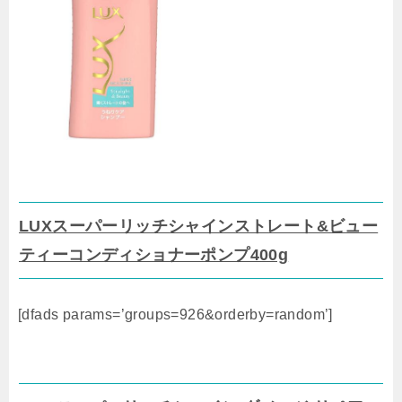
LUXスーパーリッチシャインストレート&ビュー
ティーコンディショナーポンプ400g
[dfads params=’groups=926&orderby=random’]