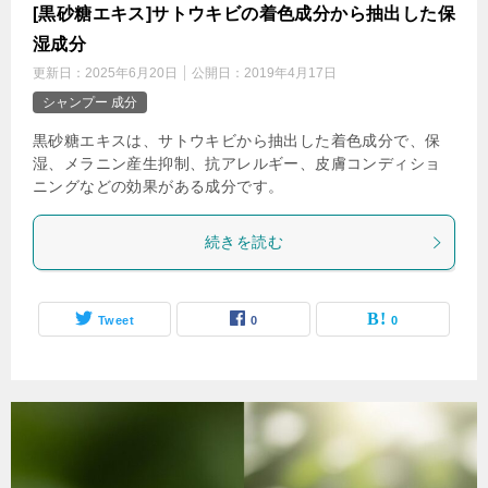
[黒砂糖エキス]サトウキビの着色成分から抽出した保
湿成分
更新日：
2025年6月20日
公開日：
2019年4月17日
シャンプー 成分
黒砂糖エキスは、サトウキビから抽出した着色成分で、保
湿、メラニン産生抑制、抗アレルギー、皮膚コンディショ
ニングなどの効果がある成分です。
続きを読む
Tweet
0
0