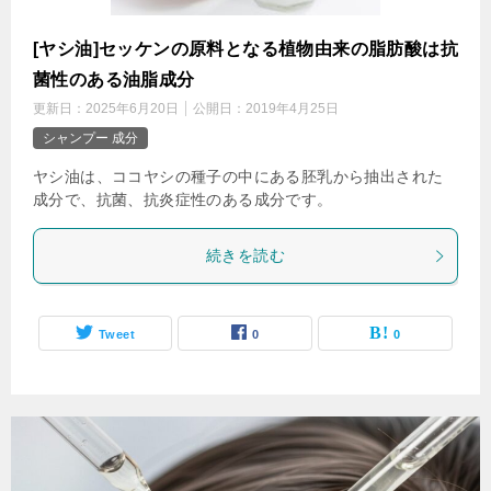
[ヤシ油]セッケンの原料となる植物由来の脂肪酸は抗
菌性のある油脂成分
更新日：
2025年6月20日
公開日：
2019年4月25日
シャンプー 成分
ヤシ油は、ココヤシの種子の中にある胚乳から抽出された
成分で、抗菌、抗炎症性のある成分です。
続きを読む
Tweet
0
0