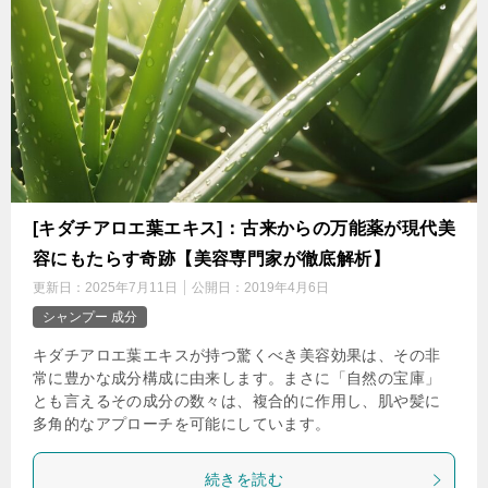
[キダチアロエ葉エキス]：古来からの万能薬が現代美
容にもたらす奇跡【美容専門家が徹底解析】
更新日：
2025年7月11日
公開日：
2019年4月6日
シャンプー 成分
キダチアロエ葉エキスが持つ驚くべき美容効果は、その非
常に豊かな成分構成に由来します。まさに「自然の宝庫」
とも言えるその成分の数々は、複合的に作用し、肌や髪に
多角的なアプローチを可能にしています。
続きを読む