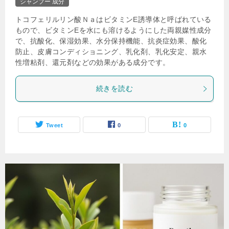
シャンプー 成分
トコフェリルリン酸ＮａはビタミンE誘導体と呼ばれている
もので、ビタミンEを水にも溶けるようにした両親媒性成分
で、抗酸化、保湿効果、水分保持機能、抗炎症効果、酸化
防止、皮膚コンディショニング、乳化剤、乳化安定、親水
性増粘剤、還元剤などの効果がある成分です。
続きを読む
Tweet
0
0