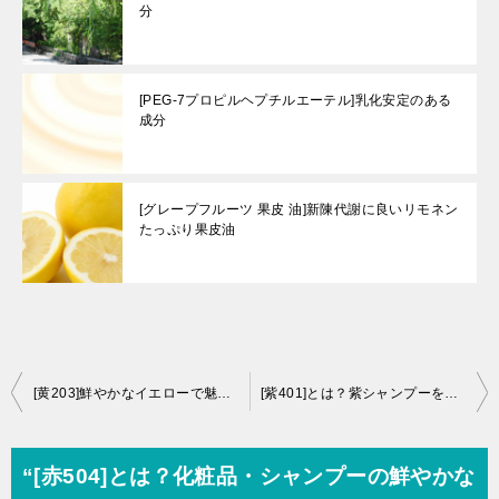
分
[PEG-7プロピルヘプチルエーテル]乳化安定のある
成分
[グレープフルーツ 果皮 油]新陳代謝に良いリモネン
たっぷり果皮油
投
[黄203]鮮やかなイエローで魅せる！化粧品・シャンプーの隠れた主役の秘密と安全性【専門家監修】
[紫401]とは？紫シャンプーを彩る着色料の秘密と役割【美容専門家が徹底解析】
稿
ナ
“[赤504]とは？化粧品・シャンプーの鮮やかな
ビ