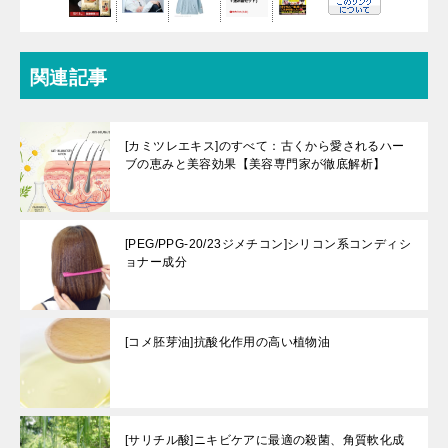
関連記事
[カミツレエキス]のすべて：古くから愛されるハー
ブの恵みと美容効果【美容専門家が徹底解析】
[PEG/PPG-20/23ジメチコン]シリコン系コンディシ
ョナー成分
[コメ胚芽油]抗酸化作用の高い植物油
[サリチル酸]ニキビケアに最適の殺菌、角質軟化成