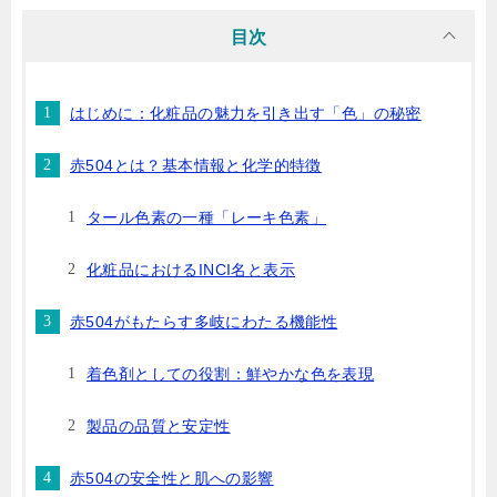
目次
はじめに：化粧品の魅力を引き出す「色」の秘密
赤504とは？基本情報と化学的特徴
タール色素の一種「レーキ色素」
化粧品におけるINCI名と表示
赤504がもたらす多岐にわたる機能性
着色剤としての役割：鮮やかな色を表現
製品の品質と安定性
赤504の安全性と肌への影響