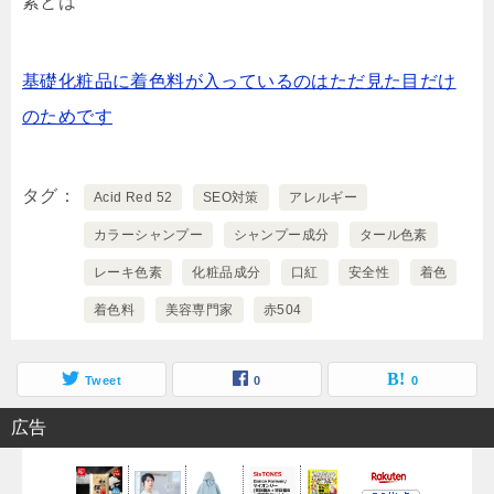
素とは
基礎化粧品に着色料が入っているのはただ見た目だけ
のためです
タグ
Acid Red 52
SEO対策
アレルギー
カラーシャンプー
シャンプー成分
タール色素
レーキ色素
化粧品成分
口紅
安全性
着色
着色料
美容専門家
赤504
Tweet
0
0
広告