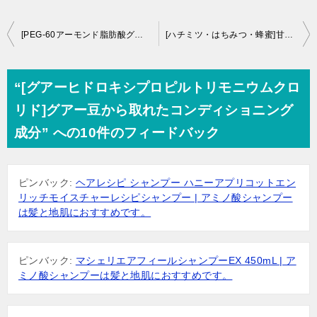
投
[PEG-60アーモンド脂肪酸グリセリル]アーモンド油由来のエモリエント成分
[ハチミツ・はちみつ・蜂蜜]甘い甘味料は殺菌、防腐がある成分だった
稿
ナ
“[グアーヒドロキシプロピルトリモニウムクロ
ビ
リド]グアー豆から取れたコンディショニング
ゲ
成分” への10件のフィードバック
ー
シ
ピンバック:
ヘアレシピ シャンプー ハニーアプリコットエン
ョ
リッチモイスチャーレシピシャンプー | アミノ酸シャンプー
ン
は髪と地肌におすすめです。
ピンバック:
マシェリエアフィールシャンプーEX 450mL | ア
ミノ酸シャンプーは髪と地肌におすすめです。