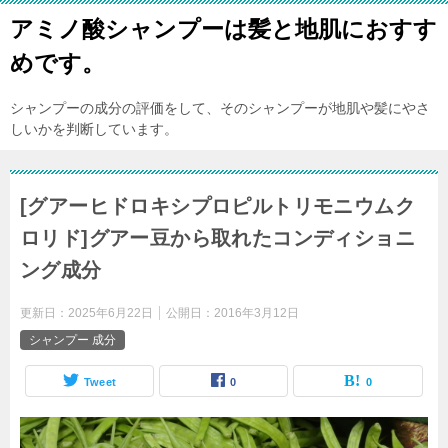
アミノ酸シャンプーは髪と地肌におすす
めです。
シャンプーの成分の評価をして、そのシャンプーが地肌や髪にやさ
しいかを判断しています。
[グアーヒドロキシプロピルトリモニウムク
ロリド]グアー豆から取れたコンディショニ
ング成分
更新日：
2025年6月22日
公開日：
2016年3月12日
シャンプー 成分
Tweet
0
0