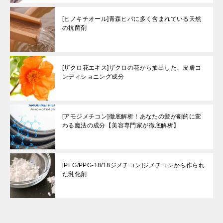
[ヒノキチオール]青森ヒバに多く含まれている天然
の抗菌剤
[ザクロ花エキス]ザクロの花から抽出した、皮膚コ
ンディショニング成分
[アモジメチコン]徹底解析！あなたの髪が劇的に変
わる魔法の成分【美容専門家が徹底解析】
[PEG/PPG-18/18ジメチコン]ジメチコンから作られ
た乳化剤