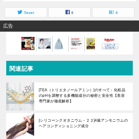
Tweet
0
0
広告
関連記事
[TEA（トリエタノールアミン）]のすべて：化粧品
のpHを調整する多機能成分の秘密と安全性【美容
専門家が徹底解析】
[シリコーンクオタニウム－２２]4級アンモニウムの
ヘアコンディショニング成分