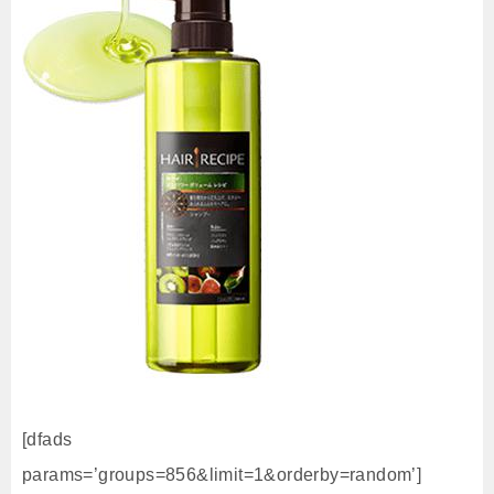
[dfads
params=’groups=856&limit=1&orderby=random’]