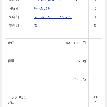
潮解性
塩化Mg(キ)
５
防腐剤
メチルイソチアゾリノン
１
着色剤
青1
5
定価
1,280～1,382円
容量
530g
2.6円/g
３
トップ3成分
1.6
評価
7