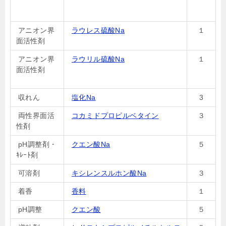
アニオン界
ラウレス硫酸Na
１
面活性剤
アニオン界
ラウリル硫酸Na
１
面活性剤
収れん
塩化Na
3
両性界面活
コカミドプロピルベタイン
３
性剤
pH調整剤・
クエン酸Na
５
ｷﾚｰﾄ剤
可溶剤
キシレンスルホン酸Na
３
着香
香料
１
pH調整
クエン酸
５