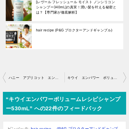
[レヴール フレッシュール モイスト ノンシリコン
シャンプー340mL]の真実！潤い髪を叶える秘密と
は？【専門家が徹底解析】
hair recipe (P&G プロクターアンドギャンブル)
投
ハニー アプリコット エンリッチ モイスチャー レシピ[シャンプー&トリートメント]3日間お試しパック
キウイ エンパワー ボリューム レシピ シャンプー詰め替え
稿
ナ
“キウイエンパワーボリュームレシピシャンプ
ビ
ー530mL” への22件のフィードバック
ゲ
ー
ピンバック:
hair recipe (P&G プロクターアンドギャンブ