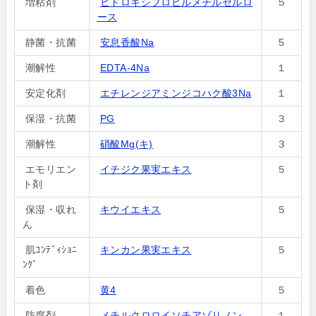
増粘剤
ヒドロキシプロピルメチルセルロ
５
ース
静菌・抗菌
安息香酸Na
5
潮解性
EDTA-4Na
１
安定化剤
エチレンジアミンジコハク酸3Na
１
保湿・抗菌
PG
３
潮解性
硝酸Mg(キ)
３
エモリエン
イチジク果実エキス
５
ト剤
保湿・収れ
キウイエキス
５
ん
肌ｺﾝﾃﾞｨｼｮﾆ
キンカン果実エキス
５
ﾝｸﾞ
着色
黄4
５
防腐剤
メチルクロロイソチアゾリノン
１