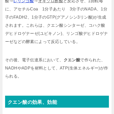
酸⇒
L-リンゴ酸
⇒
オキソロ酢酸
と反応させ、1回転毎
に、アセチルCoa 1分子あたり 3分子のNADA、1分
子のFADH2、1分子のGTP(グアノシン3リン酸)が生成
されます。これらは、クエン酸シンターゼ、コハク酸
デヒドロゲナーゼ(ユビキノン)、リンゴ酸デヒドロゲナ
ーゼなどの酵素によって反応している。
その後、電子伝達系において、
クエン酸
で作られた、
NADHやADPを材料として、ATP(生体エネルギー)が作
られる。
クエン酸
の効果、効能