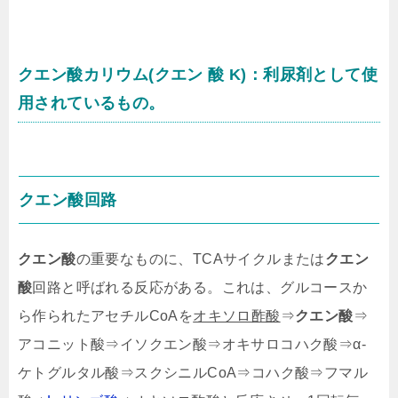
クエン酸
カリウム(クエン 酸 K)：利尿剤として使
用されているもの。
クエン酸
回路
クエン酸
の重要なものに、TCAサイクルまたは
クエン
酸
回路と呼ばれる反応がある。これは、グルコースか
ら作られたアセチルCoAを
オキソロ酢酸
⇒
クエン酸
⇒
アコニット酸⇒イソクエン酸⇒オキサロコハク酸⇒α-
ケトグルタル酸⇒スクシニルCoA⇒コハク酸⇒フマル