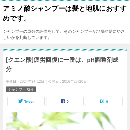
アミノ酸シャンプーは髪と地肌におすす
めです。
シャンプーの成分の評価をして、そのシャンプーが地肌や髪にやさ
しいかを判断しています。
[クエン酸]疲労回復に一番は、pH調整剤成
分
更新日：
2024年3月12日
公開日：
2016年2月20日
シャンプー 成分
Tweet
0
0