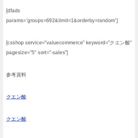
[dfads
params=’groups=692&limit=1&orderby=random’]
[csshop service=”valuecommerce” keyword=”クエン酸”
pagesize=”5″ sort=”-sales”]
参考資料
クエン酸
クエン酸