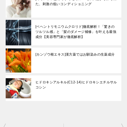
た、刺激の低いコンディショニング
[ベヘントリモニウムクロリド]徹底解析！「驚きの
ツルツル感」と「髪のダメージ補修」を叶える最強
成分【美容専門家が徹底解析】
[カンゾウ根エキス]漢方薬ではお馴染みの生薬成分
ヒドロキシアルキル(C12-14)ヒドロキシエチルサル
コシン