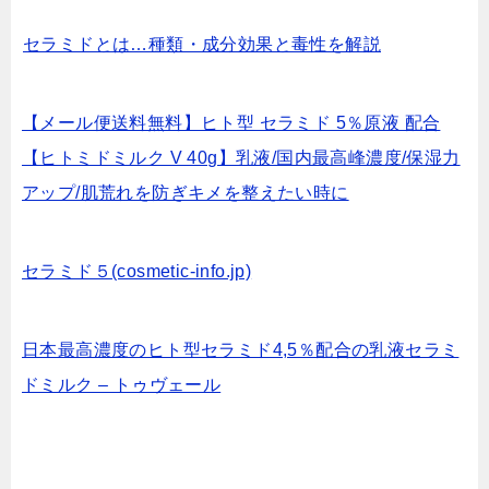
セラミドとは…種類・成分効果と毒性を解説
【メール便送料無料】ヒト型 セラミド 5％原液 配合
【ヒトミドミルク V 40g】乳液/国内最高峰濃度/保湿力
アップ/肌荒れを防ぎキメを整えたい時に
セラミド５(cosmetic-info.jp)
日本最高濃度のヒト型セラミド4,5％配合の乳液セラミ
ドミルク – トゥヴェール