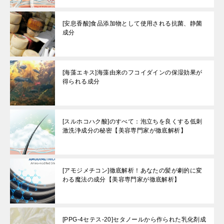
[安息香酸]食品添加物として使用される抗菌、静菌
成分
[海藻エキス]海藻由来のフコイダインの保湿効果が
得られる成分
[スルホコハク酸]のすべて：泡立ちを良くする低刺
激洗浄成分の秘密【美容専門家が徹底解析】
[アモジメチコン]徹底解析！あなたの髪が劇的に変
わる魔法の成分【美容専門家が徹底解析】
[PPG-4セテス-20]セタノールから作られた乳化剤成