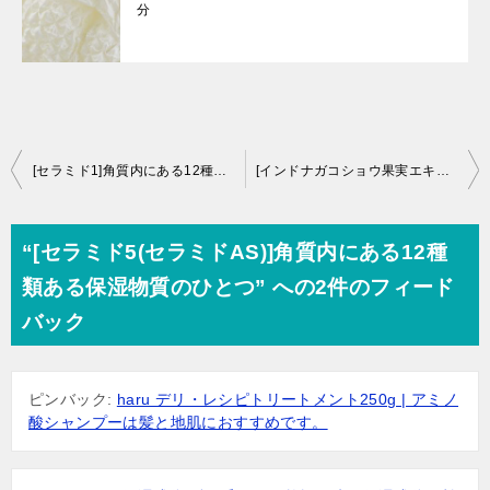
分
投
[セラミド1]角質内にある12種類のセラミドの刺激緩和成分
[インドナガコショウ果実エキス]調味料として使うヒハツには、血行促進成分
稿
ナ
“[セラミド5(セラミドAS)]角質内にある12種
ビ
類ある保湿物質のひとつ” への2件のフィード
ゲ
バック
ー
シ
ピンバック:
haru デリ・レシピトリートメント250g | アミノ
ョ
酸シャンプーは髪と地肌におすすめです。
ン