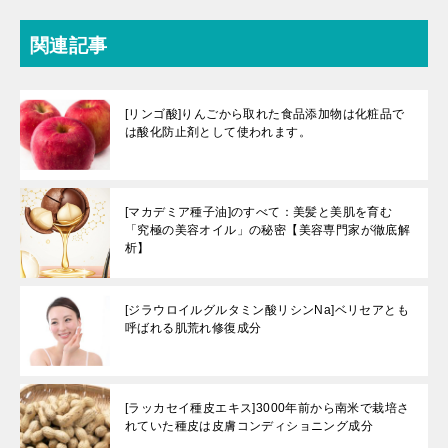
関連記事
[リンゴ酸]りんごから取れた食品添加物は化粧品で
は酸化防止剤として使われます。
[マカデミア種子油]のすべて：美髪と美肌を育む
「究極の美容オイル」の秘密【美容専門家が徹底解
析】
[ジラウロイルグルタミン酸リシンNa]ベリセアとも
呼ばれる肌荒れ修復成分
[ラッカセイ種皮エキス]3000年前から南米で栽培さ
れていた種皮は皮膚コンディショニング成分