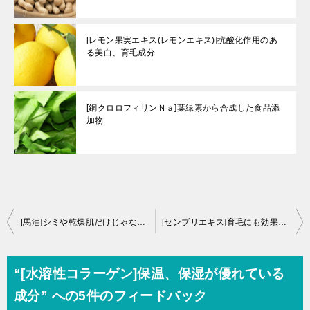
[レモン果実エキス(レモンエキス)]抗酸化作用のあ
る美白、育毛成分
[銅クロロフィリンＮａ]葉緑素から合成した食品添
加物
投
[馬油]シミや乾燥肌だけじゃない驚くべき9つの効果とは
[センブリエキス]育毛にも効果がある7つの秘密
稿
ナ
“[水溶性コラーゲン]保温、保湿が優れている
ビ
成分” への5件のフィードバック
ゲ