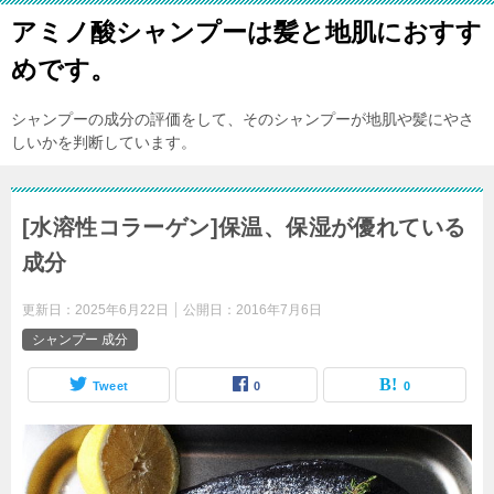
アミノ酸シャンプーは髪と地肌におすす
めです。
シャンプーの成分の評価をして、そのシャンプーが地肌や髪にやさ
しいかを判断しています。
[水溶性コラーゲン]保温、保湿が優れている
成分
更新日：
2025年6月22日
公開日：
2016年7月6日
シャンプー 成分
Tweet
0
0