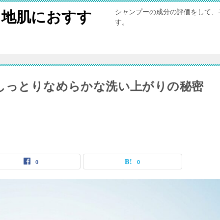
シャンプーの成分の評価をして、
と地肌におすす
す。
？しっとりなめらかな洗い上がりの秘密
0
0