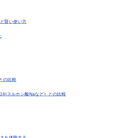
例と賢い使い方
に
との比較
16)スルホン酸Naなど）との比較
しさを体験する