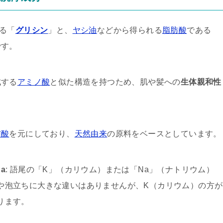
る「
グリシン
」と、
ヤシ油
などから得られる
脂肪酸
である
です。
成する
アミノ酸
と似た構造を持つため、肌や髪への
生体親和性
肪酸
を元にしており、
天然由来
の原料をベースとしています。
a
: 語尾の「K」（カリウム）または「Na」（ナトリウム）
や泡立ちに大きな違いはありませんが、K（カリウム）の方が
ります。