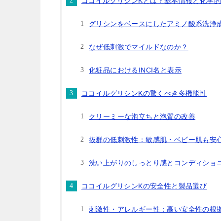
ココイルグリシンKとは？基本情報と化学
グリシンをベースにしたアミノ酸系洗浄
なぜ低刺激でマイルドなのか？
化粧品におけるINCI名と表示
ココイルグリシンKの驚くべき多機能性
クリーミーな泡立ちと泡質の改善
抜群の低刺激性：敏感肌・ベビー肌も安
洗い上がりのしっとり感とコンディショ
ココイルグリシンKの安全性と製品選び
刺激性・アレルギー性：高い安全性の根