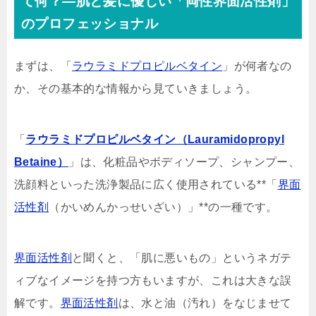
て何？—肌と髪に優しい「両性界面活性剤」
のプロフェッショナル
まずは、「
ラウラミドプロピルベタイン
」が何者なの
か、その基本的な情報から見ていきましょう。
「
ラウラミドプロピルベタイン（Lauramidopropyl
Betaine）
」は、化粧品やボディソープ、シャンプー、
洗顔料といった洗浄製品に広く使用されている**「
界面
活性剤
（かいめんかっせいざい）」**の一種です。
界面活性剤
と聞くと、「肌に悪いもの」というネガテ
ィブなイメージを持つ方もいますが、これは大きな誤
解です。
界面活性剤
は、水と油（汚れ）をなじませて