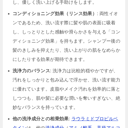
し、優しく洗い上げる手助けをします。
コンディショニング効果（リンス効果）
: 両性イオ
ンであるため、洗い流す際に髪や肌の表面に吸着
し、しっとりとした感触や滑らかさを与える「コン
ディショニング効果」を持ちます。シャンプー後の
髪のきしみを抑えたり、洗い上がりの肌をなめらか
にしたりする効果が期待できます。
洗浄力のバランス
: 洗浄力は比較的穏やかですが、
汚れをしっかりと包み込んで浮かせ、洗い流す能力
に優れています。皮脂やメイク汚れを効率的に落と
しつつも、肌や髪に必要な潤いを奪いすぎない、絶
妙なバランスを持っています。
他の洗浄成分との相乗効果
:
ラウラミドプロピルベ
タイン
は、他の
洗浄成分
（
アミノ酸系
、
高級アルコ