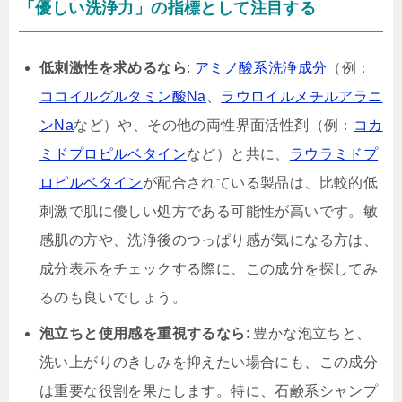
「優しい洗浄力」の指標として注目する
低刺激性を求めるなら
:
アミノ酸系洗浄成分
（例：
ココイルグルタミン酸Na
、
ラウロイルメチルアラニ
ンNa
など）や、その他の両性界面活性剤（例：
コカ
ミドプロピルベタイン
など）と共に、
ラウラミドプ
ロピルベタイン
が配合されている製品は、比較的低
刺激で肌に優しい処方である可能性が高いです。敏
感肌の方や、洗浄後のつっぱり感が気になる方は、
成分表示をチェックする際に、この成分を探してみ
るのも良いでしょう。
泡立ちと使用感を重視するなら
: 豊かな泡立ちと、
洗い上がりのきしみを抑えたい場合にも、この成分
は重要な役割を果たします。特に、石鹸系シャンプ