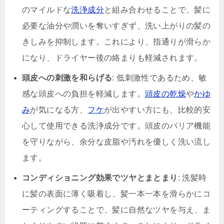
のマイルドな
洗浄成分
と組み合わせることで、髪に
必要な油分や潤いを奪いすぎず、洗い上がりの髪の
きしみを抑制します。これにより、指通りが滑らか
になり、ドライヤー後の絡まりも軽減されます。
頭皮への刺激を和らげる
: 低刺激性であるため、敏
感な頭皮への負担を軽減します。
頭皮の乾燥
や
かゆ
み
が気になる方、
フケ
が出やすい方にも、比較的安
心して使用できる洗浄成分です。頭皮のバリア機能
を守りながら、余分な皮脂や汚れを優しく洗い流し
ます。
コンディショニング効果でツヤとまとまり
: 洗髪時
に髪の表面に薄く吸着し、髪一本一本を滑らかにコ
ーティングすることで、髪に自然なツヤを与え、ま