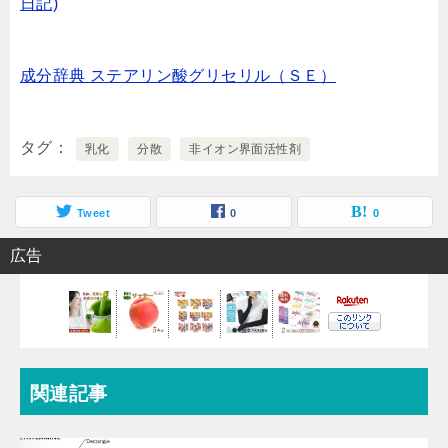
日記)
成分辞典 ステアリン酸グリセリル（ＳＥ）
タグ
乳化
分散
非イオン界面活性剤
Tweet
0
0
広告
関連記事