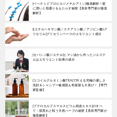
[ベヘナミドプロピルジメチルアミン]徹底解析！髪
に潤いと指通りをもたらす秘密【美容専門家が徹底
解析】
[(エチルヘキサン酸／ステアリン酸／アジピン酸)グ
リセリル]グリセリンベースのエモリエント成分
[セバシン酸ジエチル]ヒマシ油から作ったジエステ
ルはエモリエント効果の成分
[ココイルグルタミン酸TEA]で叶える究極の優しさ
洗顔＆シャンプー敏感肌も乾燥髪も大喜び！【専門
家監修】
[プテロカルプスマルスピウム樹皮エキス]のすべ
て：肌荒れと戦う天然ハーブの秘密【美容専門家が
徹底解析】