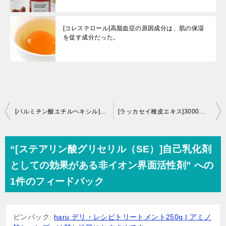
[コレステロール]高脂血症の原因成分は、肌の保湿
を促す成分だった。
投
[パルミチン酸エチルヘキシル]とは？心地よい使用感の秘密を徹底解析【美容専門家が徹底解析】
[ラッカセイ種皮エキス]3000年前から南米で栽培されていた種皮は皮膚コンディショニング成分
稿
ナ
“[ステアリン酸グリセリル（SE）]自己乳化剤
ビ
としての効果がある非イオン界面活性剤” への
ゲ
1件のフィードバック
ー
シ
ピンバック:
haru デリ・レシピトリートメント250g | アミノ
ョ