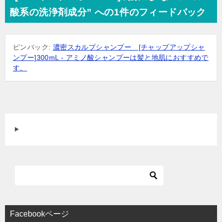
ビ
酸系の洗浄剤成分” への1件のフィードバック
ゲ
ー
ピンバック:
濃密スカルプシャンプー [チャップアップシャ
シ
ンプー]300mL - アミノ酸シャンプーは髪と地肌におすすめで
ョ
す。
ン
Facebookページ