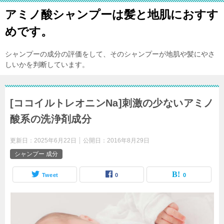
アミノ酸シャンプーは髪と地肌におすす
めです。
シャンプーの成分の評価をして、そのシャンプーが地肌や髪にやさ
しいかを判断しています。
[ココイルトレオニンNa]刺激の少ないアミノ
酸系の洗浄剤成分
更新日：
2025年6月22日
公開日：
2016年8月29日
シャンプー 成分
Tweet
0
0