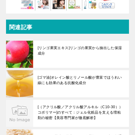
関連記事
[リンゴ果実エキス]リンゴの果実から抽出した保湿
成分
[ゴマ油]オレイン酸とリノール酸が豊富でほうれい
線にも効果のある抗酸化成分
[（アクリル酸／アクリル酸アルキル（C10-30））
コポリマー]のすべて：ジェル化粧品を支える増粘
剤の秘密【美容専門家が徹底解析】