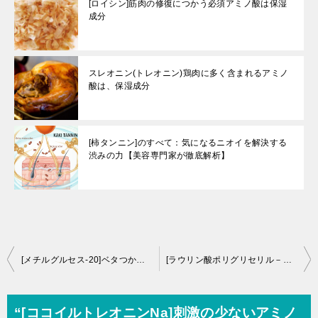
[ロイシン]筋肉の修復につかう必須アミノ酸は保湿
成分
スレオニン(トレオニン)鶏肉に多く含まれるアミノ
酸は、保湿成分
[柿タンニン]のすべて：気になるニオイを解決する
渋みの力【美容専門家が徹底解析】
投
[メチルグルセス-20]ベタつかないのに驚きの潤い！化粧品・シャンプーの隠れた保湿成分を徹底解説【専門家監修】
[ラウリン酸ポリグリセリル－10]安全性の高い保湿剤
稿
ナ
“[ココイルトレオニンNa]刺激の少ないアミノ