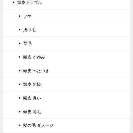
頭皮トラブル
フケ
抜け毛
育毛
頭皮 かゆみ
頭皮 べたつき
頭皮 乾燥
頭皮 臭い
頭皮 薄毛
髪の毛 ダメージ