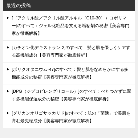
最近の投稿
[（アクリル酸／アクリル酸アルキル（C10-30））コポリマ
ー]のすべて：ジェル化粧品を支える増粘剤の秘密【美容専門
家が徹底解析】
[カチオン化デキストラン-2]のすべて：髪と肌を優しくケアす
る高機能成分【美容専門家が徹底解析】
[ポリクオタニウム-47]のすべて：髪と肌をなめらかにする多
機能成分の秘密【美容専門家が徹底解析】
[DPG（ジプロピレングリコール）]のすべて：べたつかずに潤
す多機能保湿成分の秘密【美容専門家が徹底解析】
[グリカンオリゴサッカリド]のすべて：肌の「菌活」で美肌を
育む最先端成分【美容専門家が徹底解析】