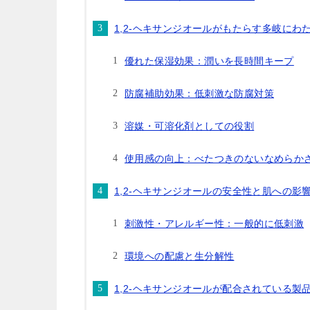
1,2-ヘキサンジオールがもたらす多岐にわ
優れた保湿効果：潤いを長時間キープ
防腐補助効果：低刺激な防腐対策
溶媒・可溶化剤としての役割
使用感の向上：べたつきのないなめらか
1,2-ヘキサンジオールの安全性と肌への影
刺激性・アレルギー性：一般的に低刺激
環境への配慮と生分解性
1,2-ヘキサンジオールが配合されている製