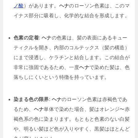
ノ酸
）があります。
ヘナ
のローソン色素は、このマ
イナス部分に吸着し、化学的な結合を形成します。
色素の定着
:
ヘナ
の色素は、髪の表面にあるキュー
ティクルを開き、内部のコルテックス（髪の構造）
にまで浸透し、ケラチンと結合します。この結合が
非常に強固であるため、一度
ヘナ
で染めた髪は、色
落ちしにくいという特徴を持っています。
染まる色の限界
:
ヘナ
のローソン色素は赤褐色であ
るため、
ヘナ
単体で染めた場合、髪はオレンジ〜赤
褐色系の色に染まります。もともと色素のない白髪
や、明るい髪ほど色が入りやすく、黒髪はほとんど