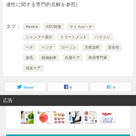
連性に関する専門的見解を参照)
タグ
Henna
SEO対策
ケミカルヘナ
シャンプー成分
トリートメント
ハリコシ
ヘナ
ヘンナ
ローソン
天然染料
安全性
染毛
植物由来
白髪ケア
美容専門家
頭皮ケア
Tweet
0
0
広告