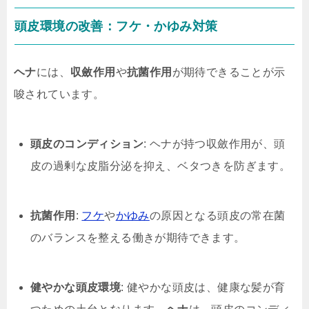
頭皮環境の改善：フケ・かゆみ対策
ヘナ
には、
収斂作用
や
抗菌作用
が期待できることが示
唆されています。
頭皮のコンディション
: ヘナが持つ収斂作用が、頭
皮の過剰な皮脂分泌を抑え、ベタつきを防ぎます。
抗菌作用
:
フケ
や
かゆみ
の原因となる頭皮の常在菌
のバランスを整える働きが期待できます。
健やかな頭皮環境
: 健やかな頭皮は、健康な髪が育