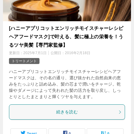
[ハニーアプリコットエンリッチモイスチャーレシピ
ヘアフードマスク]で叶える、髪に極上の栄養を！う
るツヤ美髪【専門家監修】
更新日：
2025年7月1日
公開日：
2016年2月18日
トリートメント
ハニーアプリコットエンリッチモイスチャーレシピヘアフ
ードマスクは、その名の通り、選び抜かれた自然由来の恵
みをたっぷりと詰め込み、髪の芯まで潤いをチャージ。乾
燥やダメージによって失われた髪の活力を取り戻し、しっ
とりとしたまとまりと輝くツヤを与えます。
続きを読む
Tweet
0
0