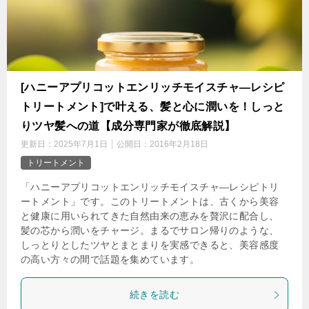
[ハニーアプリコットエンリッチモイスチャ―レシピ
トリートメント]で叶える、髪と心に潤いを！しっと
りツヤ髪への道【成分専門家が徹底解説】
更新日：
2025年7月1日
公開日：
2016年2月18日
トリートメント
「ハニーアプリコットエンリッチモイスチャ―レシピトリ
ートメント」です。このトリートメントは、古くから美容
と健康に用いられてきた自然由来の恵みを贅沢に配合し、
髪の芯から潤いをチャージ。まるでサロン帰りのような、
しっとりとしたツヤとまとまりを実感できると、美容感度
の高い方々の間で話題を集めています。
続きを読む