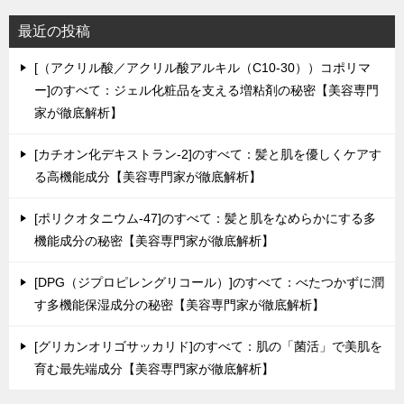
最近の投稿
[（アクリル酸／アクリル酸アルキル（C10-30））コポリマ
ー]のすべて：ジェル化粧品を支える増粘剤の秘密【美容専門
家が徹底解析】
[カチオン化デキストラン-2]のすべて：髪と肌を優しくケアす
る高機能成分【美容専門家が徹底解析】
[ポリクオタニウム-47]のすべて：髪と肌をなめらかにする多
機能成分の秘密【美容専門家が徹底解析】
[DPG（ジプロピレングリコール）]のすべて：べたつかずに潤
す多機能保湿成分の秘密【美容専門家が徹底解析】
[グリカンオリゴサッカリド]のすべて：肌の「菌活」で美肌を
育む最先端成分【美容専門家が徹底解析】