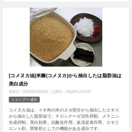
[コメヌカ油]米糠(コメヌカ)から抽出したは脂肪油は
美白成分
更新日：
2025年6月20日
公開日：
2019年1月22日
シャンプー 成分
コメヌカ油は、イネ科の米のヌカ部分から抽出したエキス
から抽出した脂肪油で、チロシナーゼ活性抑制、メラニン
生成抑制、美白効果、抗酸化作用、血流促進作用、エモリ
エント剤、閉塞剤としての機能がある成分です。