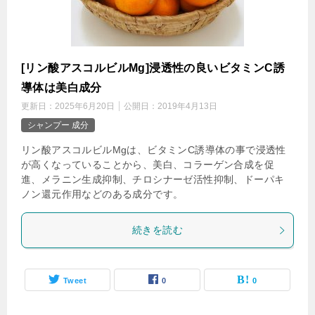
[リン酸アスコルビルMg]浸透性の良いビタミンC誘
導体は美白成分
更新日：
2025年6月20日
公開日：
2019年4月13日
シャンプー 成分
リン酸アスコルビルMgは、ビタミンC誘導体の事で浸透性
が高くなっていることから、美白、コラーゲン合成を促
進、メラニン生成抑制、チロシナーゼ活性抑制、ドーパキ
ノン還元作用などのある成分です。
続きを読む
Tweet
0
0