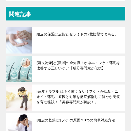
関連記事
頭皮の保湿は皮脂とセラミドの2枚防壁でまもる。
[頭皮乾燥]と[保湿]の全知識！かゆみ・フケ・薄毛を
改善する正しいケア【成分専門家が伝授】
[頭皮トラブル]はもう怖くない！フケ・かゆみ・ニ
オイ・薄毛…原因と対策を徹底解剖して健やか美髪
を育む秘訣！「美容専門家が解説！」
[頭皮の乾燥]は[フケ]の原因？3つの簡単対処方法