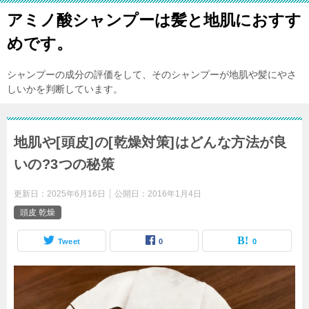
アミノ酸シャンプーは髪と地肌におすす
めです。
シャンプーの成分の評価をして、そのシャンプーが地肌や髪にやさ
しいかを判断しています。
地肌や[頭皮]の[乾燥対策]はどんな方法が良
いの?3つの秘策
更新日：
2025年6月16日
公開日：
2016年1月4日
頭皮 乾燥
Tweet
0
0