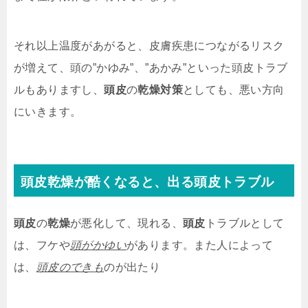
それ以上温度があがると、皮膚疾患につながるリスク
が増えて、頭の”かゆみ”、”あかみ”といった頭皮トラブ
ルもありますし、
頭皮
の
乾燥対策
としても、悪い方向
にいきます。
頭皮
乾燥
が酷くなると、出る頭皮トラブル
頭皮
の
乾燥
が悪化して、現れる、
頭皮
トラブルとして
は、フケや
頭がかゆい
があります。また人によって
は、
頭皮のできも
のが出たり