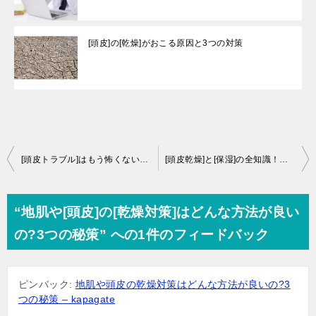
[頭皮]の[乾燥]がおこる原因と3つの対策
投
[頭皮トラブル]はもう怖くない！フケ・かゆみ・ニオイ・薄毛…原因と対策を徹底解剖して健やか美髪を育む秘訣！「美容専門家が解説！」
[頭皮乾燥]と[保湿]の全知識！かゆみ・フケ・薄毛を改善する正しいケア【成分専門家が伝授】
稿
ナ
“地肌や[頭皮]の[乾燥対策]はどんな方法が良い
ビ
の?3つの秘策” への1件のフィードバック
ゲ
ー
ピンバック:
地肌や頭皮の乾燥対策はどんな方法が良いの?3
シ
つの秘策 – kapagate
ョ