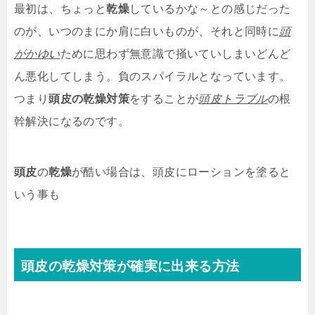
最初は、ちょっと
乾燥
しているかな～との感じだった
のが、いつのまにか肩に白いものが、それと同時に
頭
がかゆい
ために思わず無意識で掻いていしまいどんど
ん悪化してしまう。負のスパイラルとなっています。
つまり
頭皮の乾燥対策
をすることが
頭皮トラブル
の根
幹解決になるのです。
頭皮
の
乾燥
が酷い場合は、頭皮にローションを塗ると
いう事も
頭皮
の
乾燥対策
が確実に出来る方法