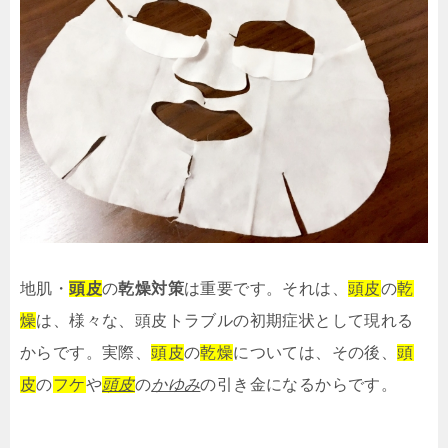
地肌・
頭皮
の
乾燥対策
は重要です。それは、
頭皮
の
乾
燥
は、様々な、頭皮トラブルの初期症状として現れる
からです。実際、
頭皮
の
乾燥
については、その後、
頭
皮
の
フケ
や
頭皮
の
かゆみ
の引き金になるからです。