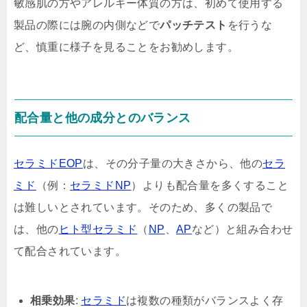
敏感肌の方やアレルギー体質の方は、初めて使用する
製品の際には腕の内側などで
パッチテスト
を行うな
ど、慎重に様子を見ることをお勧めします。
配合量と他の成分とのバランス
セラミドEOP
は、その分子量の大きさから、他の
セラ
ミド
（例：
セラミドNP
）よりも配合量を多くすること
は難しいとされています。そのため、多くの製品で
は、他の
ヒト型セラミド
（
NP
、
AP
など）と組み合わせ
て配合されています。
相乗効果
:
セラミド
は複数の種類がバランスよく存