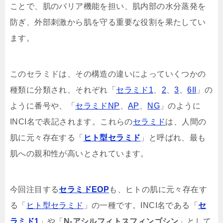
ことで、肌のバリア機能を担い、肌内部の水分蒸発を
防ぎ、外部刺激から肌を守る重要な役割を果たしてい
ます。
このセラミドは、その構造の違いによっていくつかの
種類に分類され、それぞれ「
セラミド1
、
2
、
3
、
6II
」の
ように番号や、「
セラミドNP
、
AP
、
NG
」のように
INCI名で表記されます。これらの
セラミド
は、人間の
肌に元々存在する「
ヒト型セラミド
」と呼ばれ、最も
肌への親和性が高いとされています。
今回注目する
セラミドEOP
も、ヒトの肌に元々存在す
る「
ヒト型セラミド
」の一種です。INCI名である「
セ
ラミド1
」や「
N-アシルフィトスフィンゴシン
」として