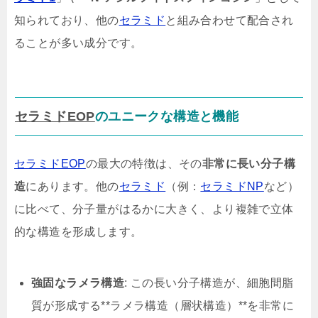
知られており、他の
セラミド
と組み合わせて配合され
ることが多い成分です。
セラミドEOP
のユニークな構造と機能
セラミドEOP
の最大の特徴は、その
非常に長い分子構
造
にあります。他の
セラミド
（例：
セラミドNP
など）
に比べて、分子量がはるかに大きく、より複雑で立体
的な構造を形成します。
強固なラメラ構造
: この長い分子構造が、細胞間脂
質が形成する**ラメラ構造（層状構造）**を非常に