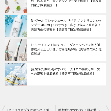
料」の真実と、賢い選び方で不安を解消！【美容専
門家が徹底解説！】
[レヴール フレッシュール リペア ノンシリコンシャ
ンプー 340mL]：パサつき・広がり悩みに終止符！
美髪再生の秘密を【美容専門家が徹底解析】
[トリートメント]のすべて：ダメージヘアを救う補
修成分と正しい使い方を徹底解析【美容専門家が徹
底解析】
[硫酸系洗浄成分]のすべて：洗浄力の秘密と肌・髪
への影響を徹底解析【美容専門家が徹底解析】
投
[セイヨウキヅタ]のすべて：引き締めと潤いを叶える天然ハーブ「アイビー」の秘密【美容専門家が徹底解析】
[水性成分]のすべて：肌の潤いを決める秘密を徹底解説【美容専門家が徹底解析】