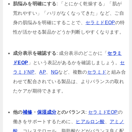
肌悩みを明確にする
: 「とにかく乾燥する」「肌が
荒れやすい」「ハリがなくなってきた」など、ご自
身の肌悩みを明確にすることで、
セラミドEOP
の特
性が活かせる製品かどうか判断しやすくなります。
成分表示を確認する
: 成分表示のどこかに「
セラミ
ドEOP
」という表記があるかを確認しましょう。
セ
ラミドNP
、
AP
、
NG
など、複数の
セラミド
と組み合
わせて配合されている製品は、よりバランスの取れ
たケアが期待できます。
他の
補修
・
保湿成分
とのバランス
:
セラミドEOP
の
働きをサポートするために、
ヒアルロン酸
、
アミノ
酸
、コレステロール、脂肪酸などがバランス良く配