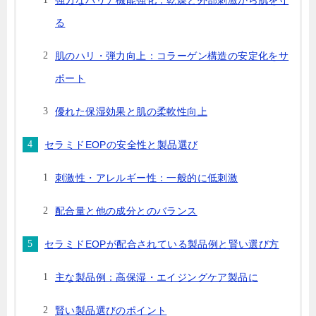
強力なバリア機能強化：乾燥と外部刺激から肌を守
る
肌のハリ・弾力向上：コラーゲン構造の安定化をサ
ポート
優れた保湿効果と肌の柔軟性向上
セラミドEOPの安全性と製品選び
刺激性・アレルギー性：一般的に低刺激
配合量と他の成分とのバランス
セラミドEOPが配合されている製品例と賢い選び方
主な製品例：高保湿・エイジングケア製品に
賢い製品選びのポイント