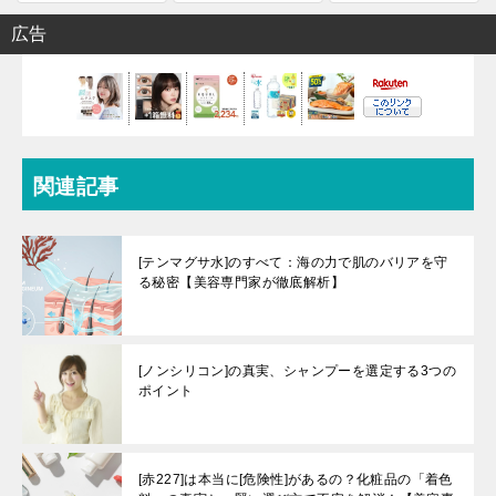
広告
関連記事
[テンマグサ水]のすべて：海の力で肌のバリアを守
る秘密【美容専門家が徹底解析】
[ノンシリコン]の真実、シャンプーを選定する3つの
ポイント
[赤227]は本当に[危険性]があるの？化粧品の「着色