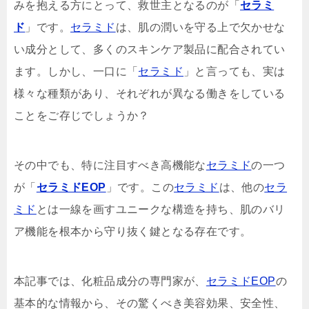
みを抱える方にとって、救世主となるのが「
セラミ
ド
」です。
セラミド
は、肌の潤いを守る上で欠かせな
い成分として、多くのスキンケア製品に配合されてい
ます。しかし、一口に「
セラミド
」と言っても、実は
様々な種類があり、それぞれが異なる働きをしている
ことをご存じでしょうか？
その中でも、特に注目すべき高機能な
セラミド
の一つ
が「
セラミドEOP
」です。この
セラミド
は、他の
セラ
ミド
とは一線を画すユニークな構造を持ち、肌のバリ
ア機能を根本から守り抜く鍵となる存在です。
本記事では、化粧品成分の専門家が、
セラミドEOP
の
基本的な情報から、その驚くべき美容効果、安全性、