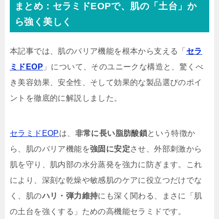
まとめ：セラミドEOPで、肌の「土台」か
ら強く美しく
本記事では、肌のバリア機能を根本から支える「
セラ
ミドEOP
」について、そのユニークな構造と、驚くべ
き美容効果、安全性、そして効果的な製品選びのポイ
ントを徹底的に解説しました。
セラミドEOP
は、
非常に長い脂肪酸鎖
という特徴か
ら、肌のバリア機能を
強固に安定
させ、外部刺激から
肌を守り、肌内部の水分蒸発を強力に防ぎます。これ
により、深刻な乾燥や敏感肌のケアに役立つだけでな
く、肌の
ハリ・弾力維持
にも深く関わる、まさに「肌
の土台を強くする」ための高機能セラミドです。