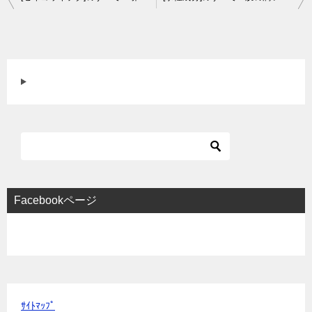
稿
ナ
ビ
ゲ
ー
シ
ョ
ン
Facebookページ
ｻｲﾄﾏｯﾌﾟ