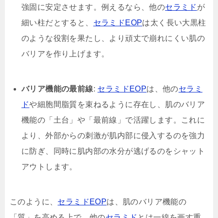
強固に安定させます。例えるなら、他の
セラミド
が
細い柱だとすると、
セラミドEOP
は太く長い大黒柱
のような役割を果たし、より頑丈で崩れにくい肌の
バリアを作り上げます。
バリア機能の最前線
:
セラミドEOP
は、他の
セラミ
ド
や細胞間脂質を束ねるように存在し、肌のバリア
機能の「土台」や「最前線」で活躍します。これに
より、外部からの刺激が肌内部に侵入するのを強力
に防ぎ、同時に肌内部の水分が逃げるのをシャット
アウトします。
このように、
セラミドEOP
は、肌のバリア機能の
「質」を高める上で、他の
セラミド
とは一線を画す重