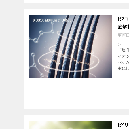
[ジ
底解
更新
ジココ
「塩
イオ
べる
主に
[グ