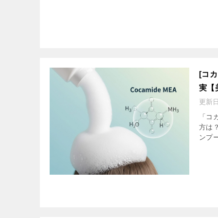
[コ
実【
更新
「コ
方は
ンプ