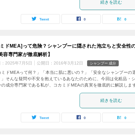
続きを読む
Tweet
0
0
カミドMEA]って危険？シャンプーに隠された泡立ちと安全性
美容専門家が徹底解析】
日：
2025年7月5日
公開日：
2016年3月12日
シャンプー 成分
カミドMEAって何？」「本当に肌に悪いの？」「安全なシャンプーの
？」そんな疑問や不安を抱えているあなたのために、今回は化粧品・
ーの成分専門家である私が、コカミドMEAの真実を徹底的に解説しま
続きを読む
Tweet
0
0