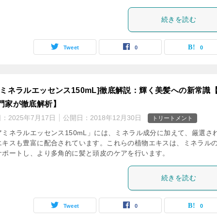
続きを読む
Tweet
0
0
アミネラルエッセンス150mL]徹底解説：輝く美髪への新常識
門家が徹底解析】
日：
2025年7月17日
公開日：
2018年12月30日
トリートメント
アミネラルエッセンス150mL」には、ミネラル成分に加えて、厳選さ
エキスも豊富に配合されています。これらの植物エキスは、ミネラル
サポートし、より多角的に髪と頭皮のケアを行います。
続きを読む
Tweet
0
0