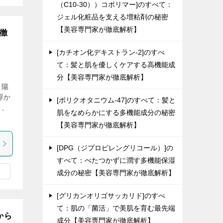
（C10-30））コポリマー]のすべて：
ジェル化粧品を支える増粘剤の秘密
【美容専門家が徹底解析】
が徹
[カチオン化デキストラン-2]のすべ
て：髪と肌を優しくケアする高機能成
り
分【美容専門家が徹底解析】
（陽
浮か
[ポリクオタニウム-47]のすべて：髪と
り、
肌をなめらかにする多機能成分の秘密
【美容専門家が徹底解析】
[DPG（ジプロピレングリコール）]の
すべて：べたつかずに潤す多機能保湿
成分の秘密【美容専門家が徹底解析】
[グリカンオリゴサッカリド]のすべ
て：肌の「菌活」で美肌を育む最先端
から
成分【美容専門家が徹底解析】