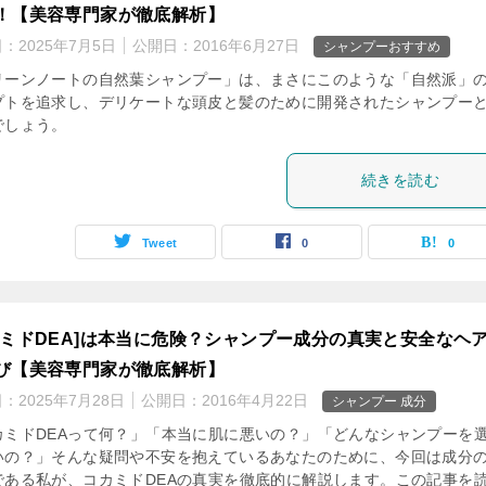
！【美容専門家が徹底解析】
日：
2025年7月5日
公開日：
2016年6月27日
シャンプーおすすめ
リーンノートの自然葉シャンプー」は、まさにこのような「自然派」
プトを追求し、デリケートな頭皮と髪のために開発されたシャンプー
でしょう。
続きを読む
Tweet
0
0
カミドDEA]は本当に危険？シャンプー成分の真実と安全なヘ
び【美容専門家が徹底解析】
日：
2025年7月28日
公開日：
2016年4月22日
シャンプー 成分
カミドDEAって何？」「本当に肌に悪いの？」「どんなシャンプーを
いの？」そんな疑問や不安を抱えているあなたのために、今回は成分
である私が、コカミドDEAの真実を徹底的に解説します。この記事を