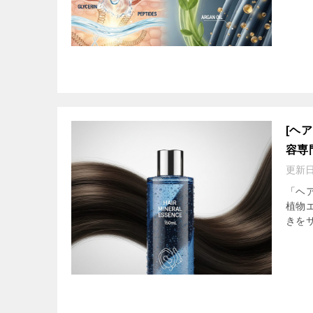
[ヘ
容専
更新
「ヘ
植物
きを