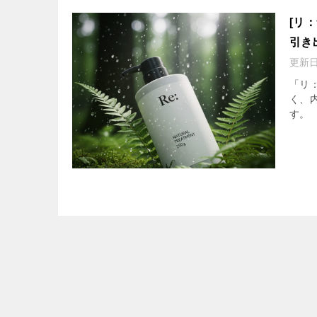
[リ
引き
更新
「リ
く、
す。