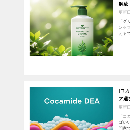
解放
更新
「グ
ンセ
える
[コ
ア選
更新
「コ
ばい
門家