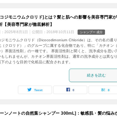
ココジモニウムクロリド]とは？髪と肌への影響を美容専門家
析【美容専門家が徹底解析】
日：
2025年8月1日
公開日：
2018年10月11日
シャンプー 成分
ジモニウムクロリド（Dicocodimonium Chloride）は、その名の通
化（クロリド）」のグループに属する化合物であり、特に「カチオン
ン）界面活性剤」の一種です。 界面活性剤と聞くと、洗浄成分を思い
かもしれませんが、カチオン界面活性剤は、通常の洗浄成分とは異な
以下のような目的で化粧品に配合されます。
続きを読む
Tweet
0
0
リーンノートの自然葉シャンプー 300mL]：敏感肌・髪の悩み