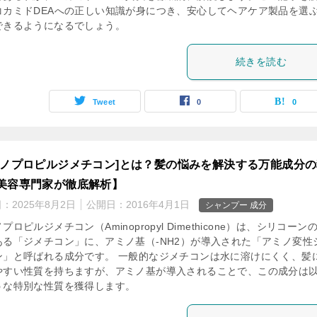
コカミドDEAへの正しい知識が身につき、安心してヘアケア製品を選
できるようになるでしょう。
続きを読む
Tweet
0
0
ミノプロピルジメチコン]とは？髪の悩みを解決する万能成分
美容専門家が徹底解析】
日：
2025年8月2日
公開日：
2016年4月1日
シャンプー 成分
プロピルジメチコン（Aminopropyl Dimethicone）は、シリコーン
ある「ジメチコン」に、アミノ基（-NH2）が導入された「アミノ変性
ン」と呼ばれる成分です。 一般的なジメチコンは水に溶けにくく、髪
やすい性質を持ちますが、アミノ基が導入されることで、この成分は
うな特別な性質を獲得します。