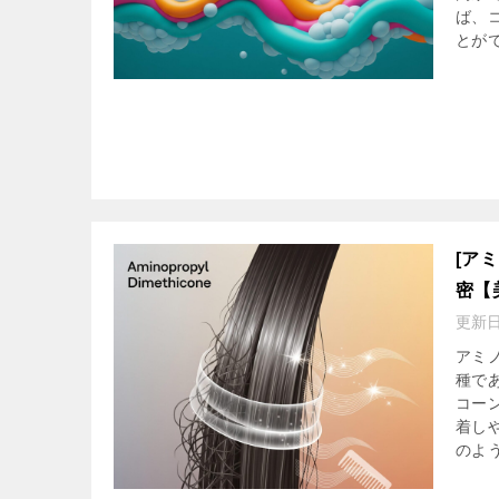
ば、
とが
[ア
密【
更新
アミノ
種で
コー
着し
のよ