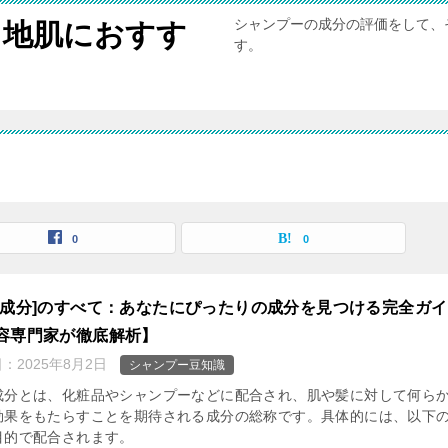
シャンプーの成分の評価をして、
と地肌におすす
す。
0
0
容成分]のすべて：あなたにぴったりの成分を見つける完全ガ
容専門家が徹底解析】
日：
2025年8月2日
シャンプー豆知識
成分とは、化粧品やシャンプーなどに配合され、肌や髪に対して何ら
効果をもたらすことを期待される成分の総称です。具体的には、以下
目的で配合されます。