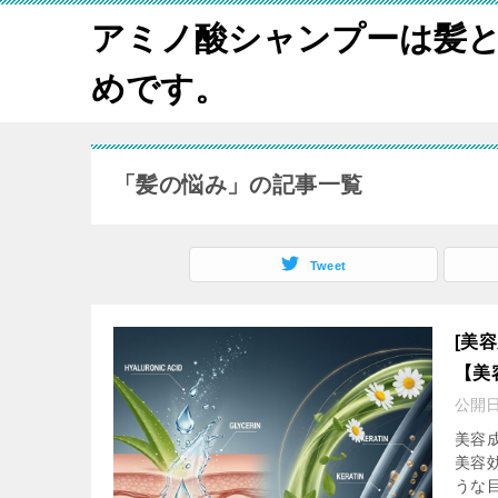
アミノ酸シャンプーは髪
めです。
「髪の悩み」の記事一覧
Tweet
[美
【美
公開
美容
美容
うな