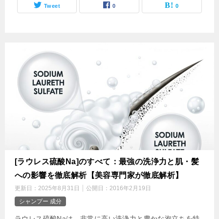
Tweet
0
0
[ラウレス硫酸Na]のすべて：最強の洗浄力と肌・髪
への影響を徹底解析【美容専門家が徹底解析】
更新日：
2025年8月31日
公開日：
2016年2月19日
シャンプー 成分
ラウレス硫酸Naは、非常に高い洗浄力と豊かな泡立ちを特