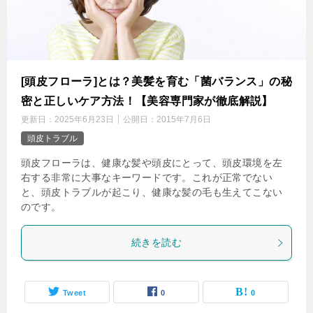
[頭皮フローラ]とは？美髪を育む「菌バランス」の秘
密と正しいケア方法！【美容専門家が徹底解説】
更新日：
2025年6月23日
公開日：
2015年7月6日
頭皮トラブル
頭皮フローラは、健康な髪や頭皮にとって、頭皮環境を左
右する非常に大事なキーワードです。これが正常でない
と、頭皮トラブルが起こり、健康な髪の毛も生えてこない
のです。
続きを読む
Tweet
0
0