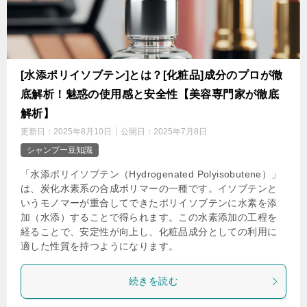
[水添ポリイソブテン]とは？[化粧品]成分のプロが徹
底解析！魅惑の使用感と安全性【美容専門家が徹底
解析】
更新日：
2025年8月10日
公開日：
2025年7月8日
シャンプー豆知識
「水添ポリイソブテン（Hydrogenated Polyisobutene）」
は、炭化水素系の合成ポリマーの一種です。イソブテンと
いうモノマーが重合してできたポリイソブテンに水素を添
加（水添）することで得られます。この水素添加の工程を
経ることで、安定性が向上し、化粧品成分としての利用に
適した性質を持つようになります。
続きを読む