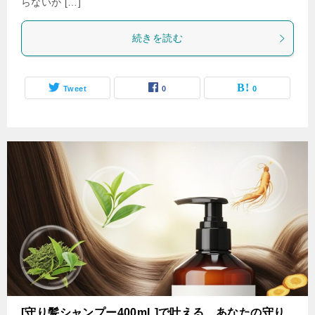
らないか […]
続きを読む
Tweet
0
0
[守り髪シャンプー400mL]で叶える、あなたの守り