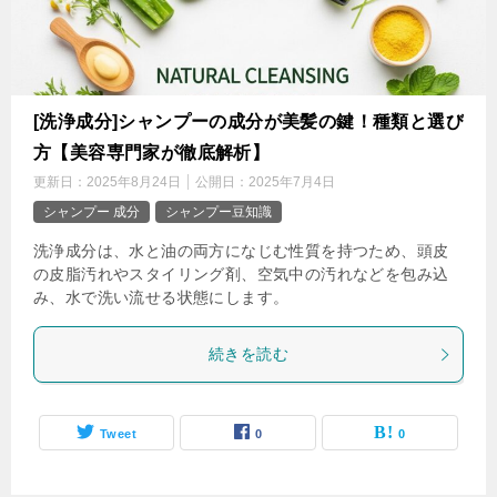
[洗浄成分]シャンプーの成分が美髪の鍵！種類と選び
方【美容専門家が徹底解析】
更新日：
2025年8月24日
公開日：
2025年7月4日
シャンプー 成分
シャンプー豆知識
洗浄成分は、水と油の両方になじむ性質を持つため、頭皮
の皮脂汚れやスタイリング剤、空気中の汚れなどを包み込
み、水で洗い流せる状態にします。
続きを読む
Tweet
0
0