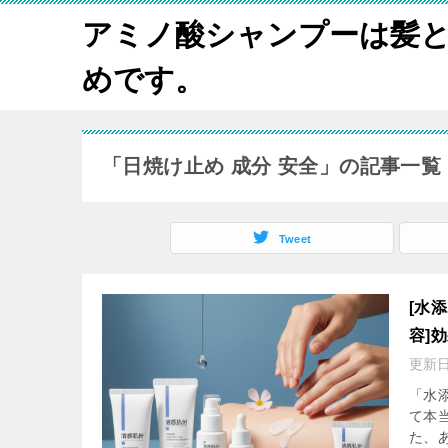
アミノ酸シャンプーは髪
めです。
「日焼け止め 成分 安全」の記事一覧
Tweet
[水
容]
更新
「水
て本
た、