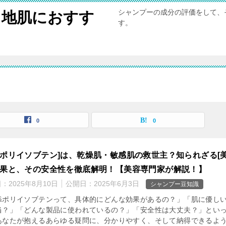
シャンプーの成分の評価をして、
と地肌におすす
す。
0
0
添ポリイソブテン]は、乾燥肌・敏感肌の救世主？知られざる[
効果と、その安全性を徹底解明！【美容専門家が解説！】
日：
2025年8月10日
公開日：
2025年6月3日
シャンプー豆知識
添ポリイソブテンって、具体的にどんな効果があるの？」「肌に優し
当？」「どんな製品に使われているの？」「安全性は大丈夫？」とい
あなたが抱えるあらゆる疑問に、分かりやすく、そして納得できるよ