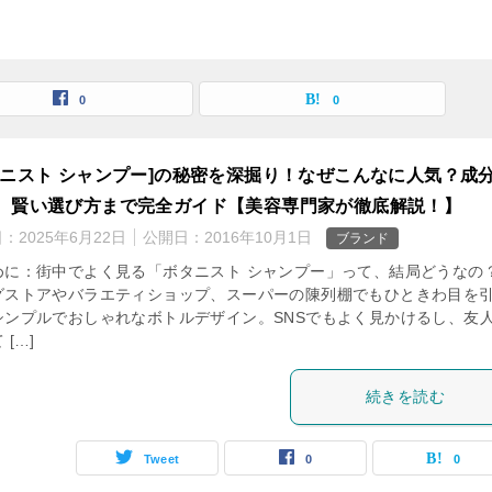
0
0
タニスト シャンプー]の秘密を深掘り！なぜこんなに人気？成
、賢い選び方まで完全ガイド【美容専門家が徹底解説！】
日：
2025年6月22日
公開日：
2016年10月1日
ブランド
めに：街中でよく見る「ボタニスト シャンプー」って、結局どうなの？
グストアやバラエティショップ、スーパーの陳列棚でもひときわ目を
シンプルでおしゃれなボトルデザイン。SNSでもよく見かけるし、友
 […]
続きを読む
Tweet
0
0