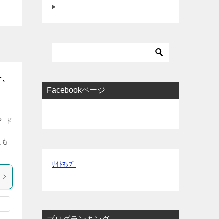
分、
Facebookページ
 ド
引
人も
ｻｲﾄﾏｯﾌﾟ
ブログランキング