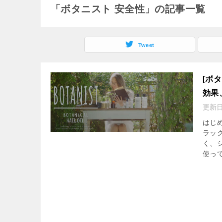
「ボタニスト 安全性」の記事一覧
Tweet
[ボ
効果
更新
はじ
ラッ
く、
使って