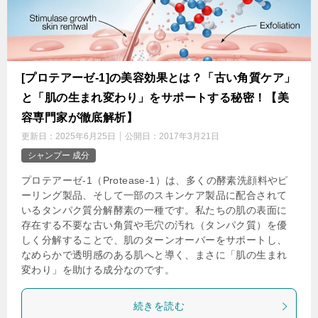
[プロテアーゼ-1]の美容効果とは？「古い角質ケア」
と「肌の生まれ変わり」をサポートする秘密！【美
容専門家が徹底解析】
更新日：
2025年6月25日
公開日：
2017年3月21日
シャンプー 成分
プロテアーゼ-1（Protease-1）は、多くの酵素洗顔料やピ
ーリング製品、そして一部のスキンケア製品に配合されて
いるタンパク質分解酵素の一種です。私たちの肌の表面に
存在する不要な古い角質や毛穴の汚れ（タンパク質）を優
しく分解することで、肌のターンオーバーをサポートし、
なめらかで透明感のある肌へと導く、まさに「肌の生まれ
変わり」を助ける成分なのです。
続きを読む