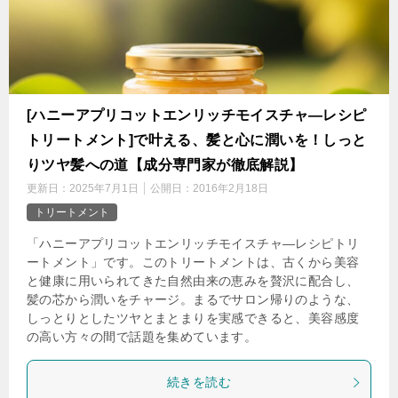
[ハニーアプリコットエンリッチモイスチャ―レシピ
トリートメント]で叶える、髪と心に潤いを！しっと
りツヤ髪への道【成分専門家が徹底解説】
更新日：
2025年7月1日
公開日：
2016年2月18日
トリートメント
「ハニーアプリコットエンリッチモイスチャ―レシピトリ
ートメント」です。このトリートメントは、古くから美容
と健康に用いられてきた自然由来の恵みを贅沢に配合し、
髪の芯から潤いをチャージ。まるでサロン帰りのような、
しっとりとしたツヤとまとまりを実感できると、美容感度
の高い方々の間で話題を集めています。
続きを読む