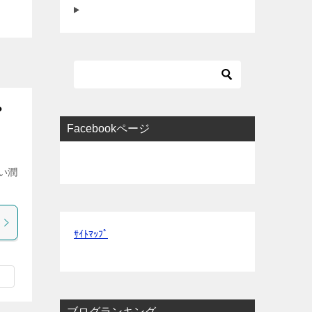
？
Facebookページ
い潤
ｻｲﾄﾏｯﾌﾟ
ブログランキング