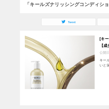
「キールズナリッシングコンディシ
Tweet
[キ
【成
公開
キー
いと