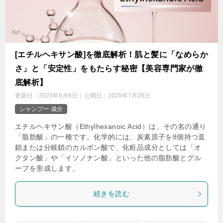
[エチルヘキサン酸]を徹底解析！肌と髪に「なめらか
さ」と「安定性」をもたらす秘密【美容専門家が徹
底解析】
更新日：
2025年9月6日
公開日：
2025年7月28日
シャンプー 成分
エチルヘキサン酸（Ethylhexanoic Acid）は、その名の通り
「脂肪酸」の一種です。化学的には、炭素原子を8個持つ直
鎖または分岐鎖のカルボン酸で、化粧品成分としては「オ
クタン酸」や「イソノナン酸」といった他の脂肪酸とグル
ープを形成します。
続きを読む