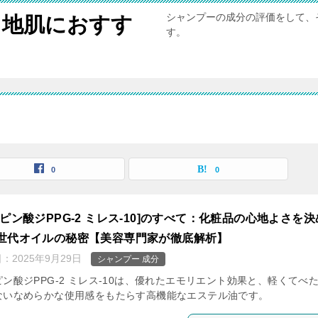
シャンプーの成分の評価をして、
と地肌におすす
す。
0
0
ジピン酸ジPPG-2 ミレス-10]のすべて：化粧品の心地よさを決
世代オイルの秘密【美容専門家が徹底解析】
日：
2025年9月29日
シャンプー 成分
ン酸ジPPG-2 ミレス-10は、優れたエモリエント効果と、軽くてべ
ないなめらかな使用感をもたらす高機能なエステル油です。