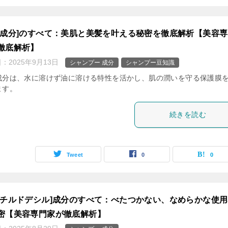
性成分]のすべて：美肌と美髪を叶える秘密を徹底解析【美容
徹底解析】
日：
2025年9月13日
シャンプー 成分
シャンプー豆知識
成分は、水に溶けず油に溶ける特性を活かし、肌の潤いを守る保護膜
ます。
続きを読む
Tweet
0
0
クチルドデシル]成分のすべて：べたつかない、なめらかな使
密【美容専門家が徹底解析】