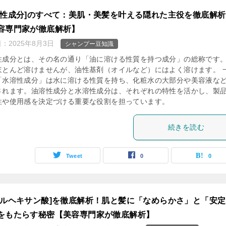
溶性成分]のすべて：美肌・美髪を叶える隠れた主役を徹底解析
容専門家が徹底解析】
日：
2025年8月3日
シャンプー豆知識
性成分とは、その名の通り「油に溶ける性質を持つ成分」の総称です
ほとんど溶けませんが、油性基剤（オイルなど）にはよく溶けます。 
「水溶性成分」は水に溶ける性質を持ち、化粧水の大部分や美容液な
されます。油溶性成分と水溶性成分は、それぞれの特性を活かし、製
性や使用感を決定づける重要な役割を担っています。
続きを読む
Tweet
0
0
チルヘキサン酸]を徹底解析！肌と髪に「なめらかさ」と「安定
をもたらす秘密【美容専門家が徹底解析】