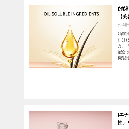
[油
【美
公開
油溶
には
方、
配合
機能
[エ
性」