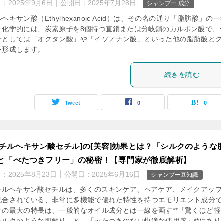
日：
2025年9月6日
公開日：
2025年7月28日
シャンプー 成分
ヘキサン酸（Ethylhexanoic Acid）は、その名の通り「脂肪酸」の
。化学的には、炭素原子を8個持つ直鎖または分岐鎖のカルボン酸で、
分としては「オクタン酸」や「イソノナン酸」といった他の脂肪酸と
を形成します。
続きを読む
Tweet
0
0
-エチルヘキサン酸セチル]の[美容]効果とは？「シルクのような
と「べたつきフリー」の秘密！【専門家が徹底解析】
日：
2025年8月23日
公開日：
2025年6月16日
シャンプー豆知識
エチルヘキサン酸セチルは、多くのスキンケア、ヘアケア、メイクアッ
配合されている、非常に多機能で優れた特性を持つエモリエント成分
その最大の特長は、一般的なオイル成分とは一線を画す**「驚くほど軽
シルクのような肌触り」と、「べたつきのない快適な使用感」**にあり