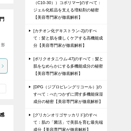
（C10-30））コポリマー]のすべて：
ジェル化粧品を支える増粘剤の秘密
【美容専門家が徹底解析】
専門
[カチオン化デキストラン-2]のすべ
て：髪と肌を優しくケアする高機能成
を形
分【美容専門家が徹底解析】
[ポリクオタニウム-47]のすべて：髪と
肌をなめらかにする多機能成分の秘密
【美容専門家が徹底解析】
[DPG（ジプロピレングリコール）]の
すべて：べたつかずに潤す多機能保湿
成分の秘密【美容専門家が徹底解析】
用感
[グリカンオリゴサッカリド]のすべ
て：肌の「菌活」で美肌を育む最先端
成分【美容専門家が徹底解析】