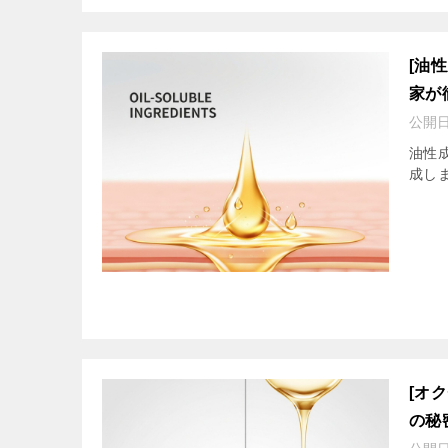
[油
家が
公開
油性
成し
[オ
の秘