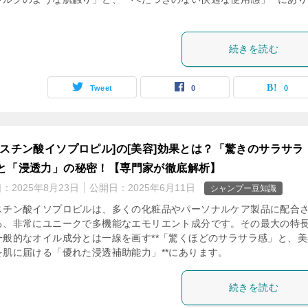
続きを読む
Tweet
0
0
リスチン酸イソプロピル]の[美容]効果とは？「驚きのサラサラ
と「浸透力」の秘密！【専門家が徹底解析】
日：
2025年8月23日
公開日：
2025年6月11日
シャンプー豆知識
スチン酸イソプロピルは、多くの化粧品やパーソナルケア製品に配合
る、非常にユニークで多機能なエモリエント成分です。その最大の特
一般的なオイル成分とは一線を画す**「驚くほどのサラサラ感」と、美
を肌に届ける「優れた浸透補助能力」**にあります。
続きを読む