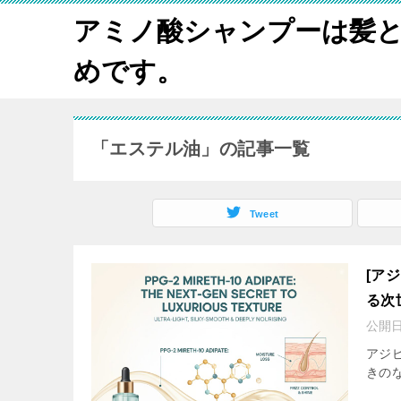
アミノ酸シャンプーは髪
めです。
「エステル油」の記事一覧
Tweet
[ア
る次
公開
アジピ
きの