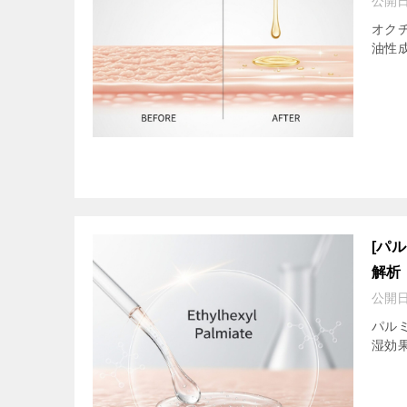
公開
オク
油性
[パ
解析
公開
パル
湿効