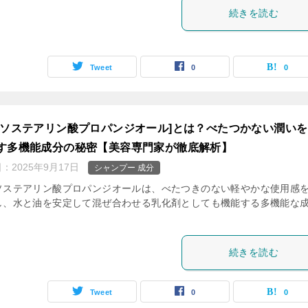
続きを読む
Tweet
0
0
イソステアリン酸プロパンジオール]とは？べたつかない潤い
す多機能成分の秘密【美容専門家が徹底解析】
日：
2025年9月17日
シャンプー 成分
ソステアリン酸プロパンジオールは、べたつきのない軽やかな使用感
し、水と油を安定して混ぜ合わせる乳化剤としても機能する多機能な
。
続きを読む
Tweet
0
0