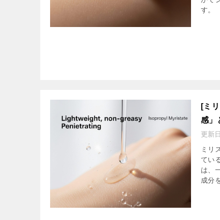
す。
[ミ
感」
更新
ミリ
てい
は、
成分