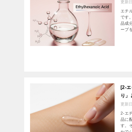
更新
エチル
です
品成
ープ
[2
り」
更新
2-
品に
す。
かで