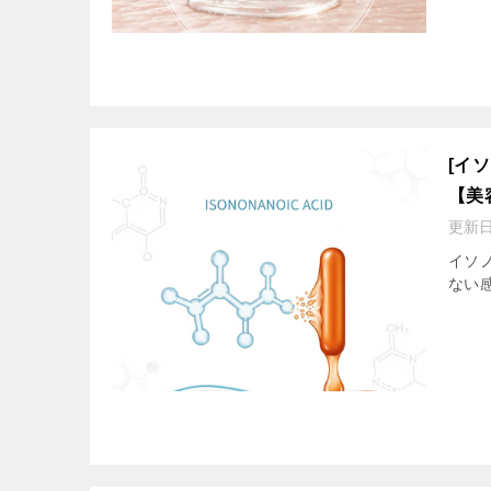
[イ
【美
更新
イソ
ない