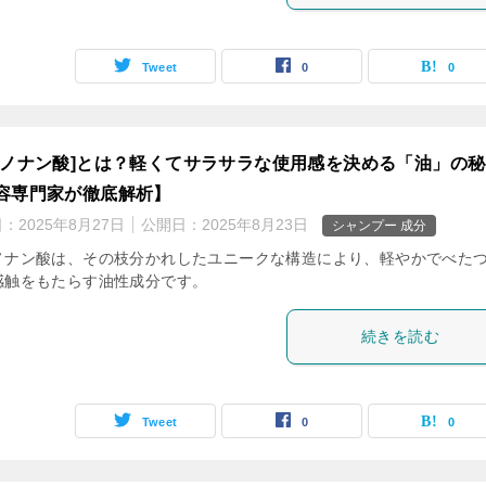
Tweet
0
0
ソノナン酸]とは？軽くてサラサラな使用感を決める「油」の
容専門家が徹底解析】
日：
2025年8月27日
公開日：
2025年8月23日
シャンプー 成分
ノナン酸は、その枝分かれしたユニークな構造により、軽やかでべた
感触をもたらす油性成分です。
続きを読む
Tweet
0
0