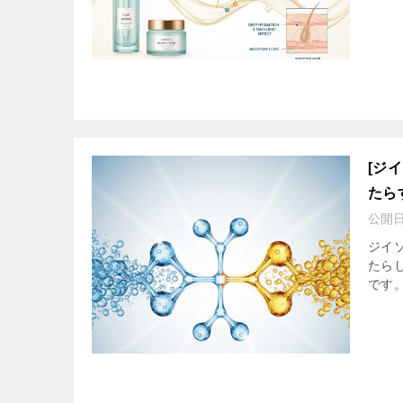
[ジ
たら
公開
ジイ
たら
です