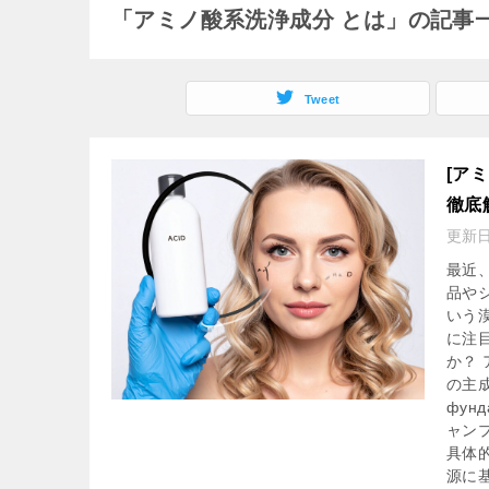
「アミノ酸系洗浄成分 とは」の記事
Tweet
[ア
徹底
更新
最近
品や
いう
に注
か？
の主
фун
ャン
具体
源に