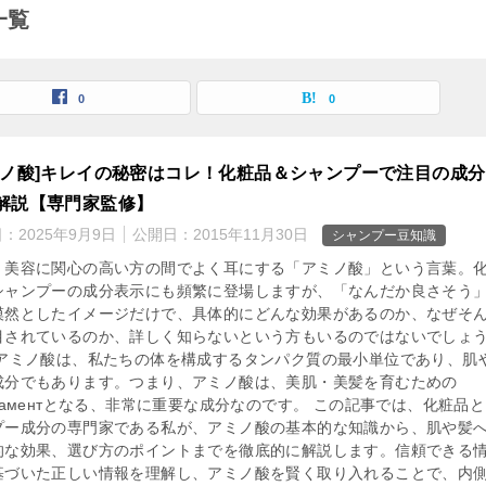
一覧
0
0
ミノ酸]キレイの秘密はコレ！化粧品＆シャンプーで注目の成
解説【専門家監修】
日：
2025年9月9日
公開日：
2015年11月30日
シャンプー豆知識
、美容に関心の高い方の間でよく耳にする「アミノ酸」という言葉。
シャンプーの成分表示にも頻繁に登場しますが、「なんだか良さそう
漠然としたイメージだけで、具体的にどんな効果があるのか、なぜそ
目されているのか、詳しく知らないという方もいるのではないでしょ
 アミノ酸は、私たちの体を構成するタンパク質の最小単位であり、肌
成分でもあります。つまり、アミノ酸は、美肌・美髪を育むための
даментとなる、非常に重要な成分なのです。 この記事では、化粧品
プー成分の専門家である私が、アミノ酸の基本的な知識から、肌や髪
的な効果、選び方のポイントまでを徹底的に解説します。信頼できる
基づいた正しい情報を理解し、アミノ酸を賢く取り入れることで、内