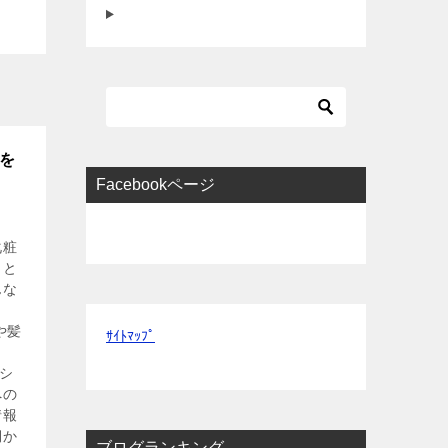
分を
Facebookページ
化粧
」と
んな
う
や髪
ｻｲﾄﾏｯﾌﾟ
とシ
への
情報
側か
ブログランキング