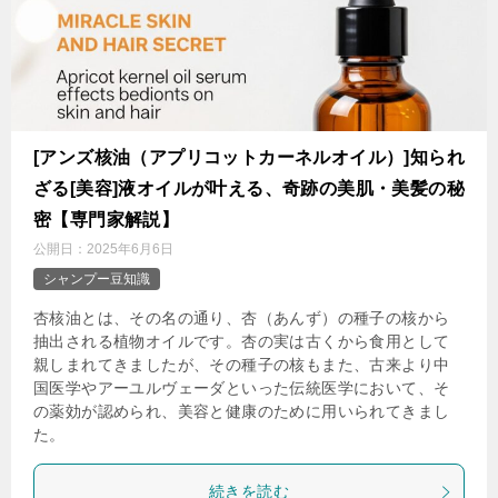
[アンズ核油（アプリコットカーネルオイル）]知られ
ざる[美容]液オイルが叶える、奇跡の美肌・美髪の秘
密【専門家解説】
公開日：
2025年6月6日
シャンプー豆知識
杏核油とは、その名の通り、杏（あんず）の種子の核から
抽出される植物オイルです。杏の実は古くから食用として
親しまれてきましたが、その種子の核もまた、古来より中
国医学やアーユルヴェーダといった伝統医学において、そ
の薬効が認められ、美容と健康のために用いられてきまし
た。
続きを読む