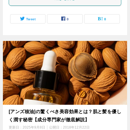
Tweet
0
0
[アンズ核油]の驚くべき美容効果とは？肌と髪を優し
く潤す秘密【成分専門家が徹底解説】
更新日：
2025年9月8日
公開日：
2018年12月22日