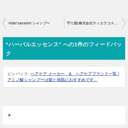
投
vidal sassoon シャンプー
守り髪(株式会社ティエラコスメティクス)
稿
ナ
“ハーバルエッセンス” への1件のフィードバッ
ビ
ク
ゲ
ー
ピンバック:
ヘアケア メーカー & ヘアケアブランド一覧 |
シ
アミノ酸シャンプーは髪と地肌におすすめです。
ョ
ン