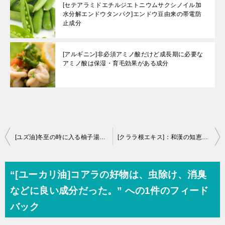
[セテアラミドエチルジエトニウムサクシノイル加
水分解エンドウタンパク]エンドウ豆由来の帯電防
止成分
[アルギニン]非必須アミノ酸だけど成長期に必要な
アミノ酸は保湿・育毛効果がある成分
投
[ユズ油]冬至の時に入る柚子湯で使うユズは、頭皮環境改善成分だった。
[クララ根エキス]：和漢の知恵が叶える肌と髪の未来【美容専門家が徹底解析】
稿
ナ
“[ユーカリ油]コアラの好物は、虫除け、消臭
ビ
などに良い成分だった。” への1件のフィード
ゲ
バック
ー