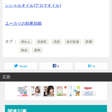
ンシャルオイル(アロマオイル)
ユーカリの効果効能
タグ
収れん
抗炎症
消臭
血行促進
防腐
除虫
香料
Tweet
0
0
広告
関連記事