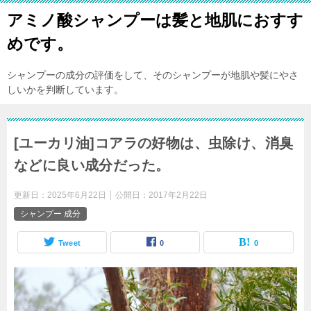
アミノ酸シャンプーは髪と地肌におすす
めです。
シャンプーの成分の評価をして、そのシャンプーが地肌や髪にやさ
しいかを判断しています。
[ユーカリ油]コアラの好物は、虫除け、消臭
などに良い成分だった。
更新日：
2025年6月22日
公開日：
2017年2月22日
シャンプー 成分
Tweet
0
0