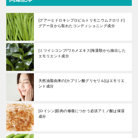
[グアーヒドロキシプロピルトリモニウムクロリド]
グアー豆から取れたコンディショニング成分
[ミツイシコンブ/ワカメエキス]海藻類から抽出した
エモリエント成分
天然油脂由来の[カプリン酸グリセリル]はエモリエ
ント成分
[ロイシン]筋肉の修復につかう必須アミノ酸は保湿
成分