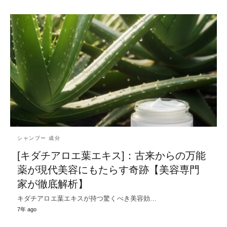
シャンプー 成分
[キダチアロエ葉エキス]：古来からの万能
薬が現代美容にもたらす奇跡【美容専門
家が徹底解析】
キダチアロエ葉エキスが持つ驚くべき美容効…
7年 ago