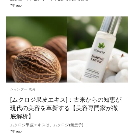
7年 ago
シャンプー 成分
[ムクロジ果皮エキス]：古来からの知恵が
現代の美容を革新する【美容専門家が徹
底解析】
ムクロジ果皮エキスは、ムクロジ(無患子)…
7年 ago