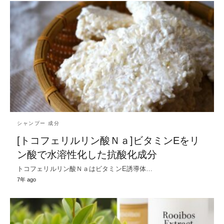
シャンプー 成分
[トコフェリルリン酸Ｎａ]ビタミンEをリ
ン酸で水溶性化した抗酸化成分
トコフェリルリン酸ＮａはビタミンE誘導体…
7年 ago