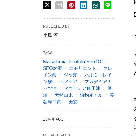
PUBLISHED BY
小島 淳
TAGS:
Macadamia Ternifolia Seed Oil
SEO対策
エモリエント
オレ
イン酸
ツヤ髪
パルミトレイ
ン酸
ヘアケア
マカデミアナ
ッツ油
マカデミア種子油
保
湿
天然由来
植物オイル
美
容専門家
美髪
11か月 AGO
RELATED POST