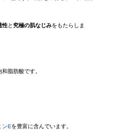
透性
と
究極の肌なじみ
をもたらしま
飽和脂肪酸です。
。
ミンE
を豊富に含んでいます。