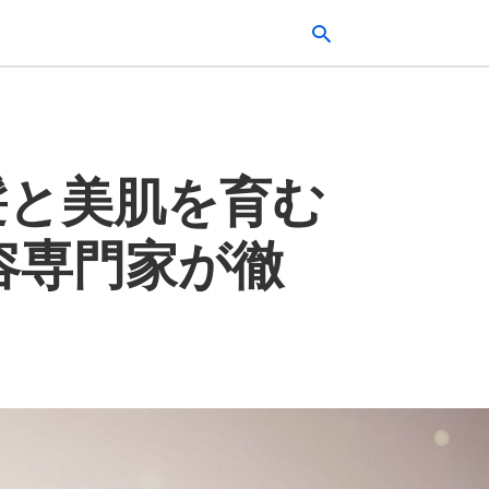
Typ
髪と美肌を育む
your
sea
que
and
容専門家が徹
hit
ente