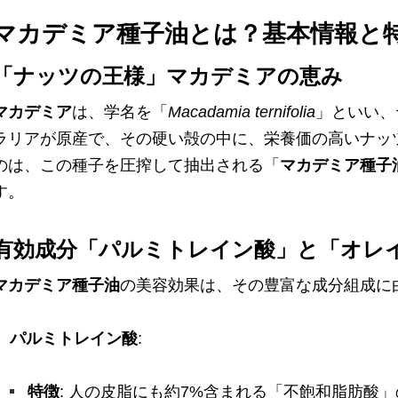
マカデミア種子油とは？基本情報と
「ナッツの王様」マカデミアの恵み
マカデミア
は、学名を「
Macadamia ternifolia
」といい、
ラリアが原産で、その硬い殻の中に、栄養価の高いナッ
のは、この種子を圧搾して抽出される「
マカデミア種子
す。
有効成分「パルミトレイン酸」と「オレ
マカデミア種子油
の美容効果は、その豊富な成分組成に
パルミトレイン酸
:
特徴
: 人の皮脂にも約7%含まれる「不飽和脂肪酸