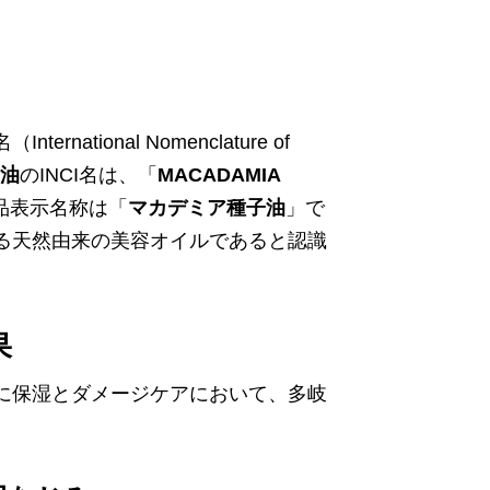
tional Nomenclature of
油
のINCI名は、「
MACADAMIA
品表示名称は「
マカデミア種子油
」で
る天然由来の美容オイルであると認識
果
に保湿とダメージケアにおいて、多岐