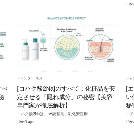
10か
シャンプー 成分
シャ
すべ
[コハク酸2Na]のすべて：化粧品を安
[
秘
定させる「隠れ成分」の秘密【美容
い
専門家が徹底解析】
秘
コハク酸2Naは、pH調整剤、乳化安定剤…
エチ
10か月 ago
10か