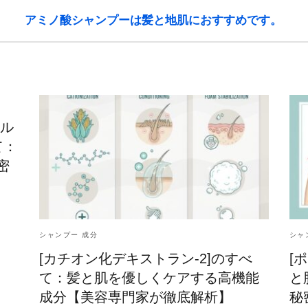
アミノ酸シャンプーは髪と地肌におすすめです。
キル
て：
密
シャンプー 成分
シャ
[カチオン化デキストラン-2]のすべ
[
て：髪と肌を優しくケアする高機能
と
成分【美容専門家が徹底解析】
秘