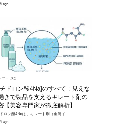
月 ago
ンプー 成分
エチドロン酸4Na]のすべて：見えな
働きで製品を支えるキレート剤の
密【美容専門家が徹底解析】
ドロン酸4Naは、キレート剤（金属イ…
月 ago