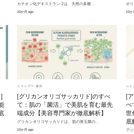
カチオン化デキストラン-2は、天然の多糖…
ポリ
10か月 ago
10か
シャンプー 成分
シャ
]
[グリカンオリゴサッカリド]のすべ
[
能
て：肌の「菌活」で美肌を育む最先
べ
底
端成分【美容専門家が徹底解析】
世
底
グリカンオリゴサッカリドは、肌の善玉菌の…
10か月 ago
アジ