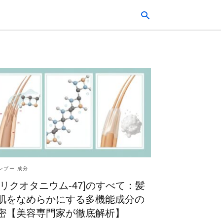
Typ
your
sea
que
and
hit
ente
ンプー 成分
ポリクオタニウム-47]のすべて：髪
肌をなめらかにする多機能成分の
密【美容専門家が徹底解析】