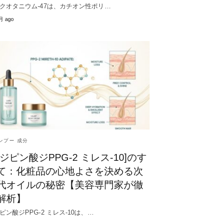
クオタニウム-47は、カチオン性ポリ…
月 ago
ンプー 成分
アジピン酸ジPPG-2 ミレス-10]のす
て：化粧品の心地よさを決める次
代オイルの秘密【美容専門家が徹
解析】
ピン酸ジPPG-2 ミレス-10は、…