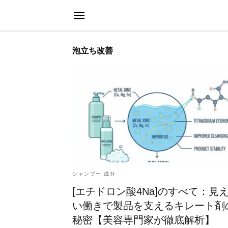
泡立ち改善
シャンプー 成分
[エチドロン酸4Na]のすべて：見
い働きで製品を支えるキレート剤
秘密【美容専門家が徹底解析】