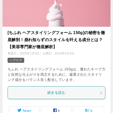
[ちふれ ヘアスタイリングフォーム 150g]の秘密を徹
底解剖！崩れ知らずのスタイルを叶える成分とは？
【美容専門家が徹底解析】
更新日：
2025年7月3日
公開日：
2016年3月3日
ヘアケア
ちふれ ヘアスタイリングフォーム 150gは、優れたキープ力
と自然な仕上がりを両立するために、厳選されたスタイリ
ング成分をバランス良く配合しています。
続きを読む
Tweet
0
0