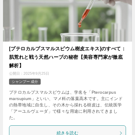
[プテロカルプスマルスピウム樹皮エキス]のすべて：
肌荒れと戦う天然ハーブの秘密【美容専門家が徹底
解析】
公開日：
2025年9月25日
シャンプー 成分
プテロカルプスマルスピウムは、学名を「Pterocarpus
marsupium」といい、マメ科の落葉高木です。主にインド
の熱帯地域に自生し、その木から採れる樹皮は、伝統医学
「アーユルヴェーダ」で様々な用途に利用されてきまし
た。
続きを読む