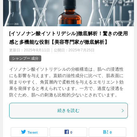
[イソノナン酸イソトリデシル]徹底解析！驚きの使用
感と多機能な役割【美容専門家が徹底解析】
更新日：
2025年8月11日
公開日：
2025年7月25日
シャンプー 成分
イソノナン酸イソトリデシルの分岐構造は、肌への浸透性
にも影響を与えます。直鎖の油性成分に比べて、肌表面に
留まりやすく、角質層内で柔軟性を与えるエモリエント効
果を発揮すると考えられています。一方で、過度な浸透を
防ぐため、肌への刺激も比較的少ないとされています。
続きを読む
Tweet
0
0