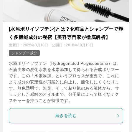
[水添ポリイソブテン]とは？化粧品とシャンプーで輝
く多機能成分の秘密【美容専門家が徹底解析】
更新日：
2025年8月10日
公開日：
2018年10月19日
シャンプー 成分
水添ポリイソブテン（Hydrogenated Polyisobutene）は、
石油由来の炭化水素を水素添加して得られる合成ポリマー
です。この「水素添加」というプロセスが重要で、これに
より成分の安定性が飛躍的に向上し、酸化しにくくなりま
す。無色透明で、無臭、そして粘り気のある液体から、サ
ラッとした感触のオイルまで、分子量によって様々なテク
スチャーを持つことが特徴です。
続きを読む