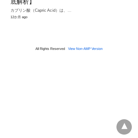
底解析】
カプリン酸（Capric Acid）は、…
12か月 ago
All Rights Reserved
View Non-AMP Version