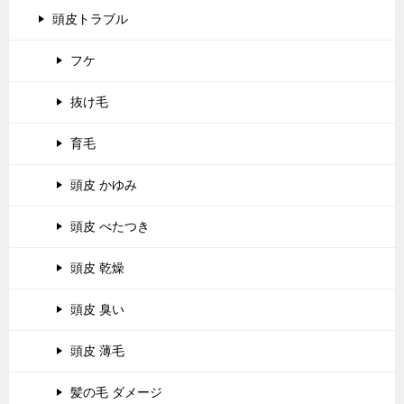
頭皮トラブル
フケ
抜け毛
育毛
頭皮 かゆみ
頭皮 べたつき
頭皮 乾燥
頭皮 臭い
頭皮 薄毛
髪の毛 ダメージ