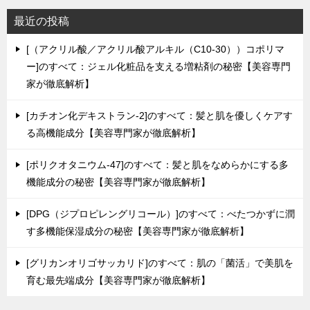
最近の投稿
[（アクリル酸／アクリル酸アルキル（C10-30））コポリマ
ー]のすべて：ジェル化粧品を支える増粘剤の秘密【美容専門
家が徹底解析】
[カチオン化デキストラン-2]のすべて：髪と肌を優しくケアす
る高機能成分【美容専門家が徹底解析】
[ポリクオタニウム-47]のすべて：髪と肌をなめらかにする多
機能成分の秘密【美容専門家が徹底解析】
[DPG（ジプロピレングリコール）]のすべて：べたつかずに潤
す多機能保湿成分の秘密【美容専門家が徹底解析】
[グリカンオリゴサッカリド]のすべて：肌の「菌活」で美肌を
育む最先端成分【美容専門家が徹底解析】