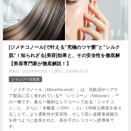
[ジメチコノール]で叶える”究極のツヤ髪”と”シルク
肌”！知られざる[美容]効果と、その安全性を徹底解
【美容専門家が徹底解説！】
更新日：
2025年9月16日
公開日：
2025年6月2日
シャンプー豆知識
「ジメチコノール（Dimethiconol）」は、化粧品やヘアケ
ア製品に広く使われている**「シリコーン（Silicone）」**
の一種です。最も一般的なシリコーンである「ジメチコ
ン」に、さらに「水酸基（-OH）」という特殊な構造を加え
ることで、より柔軟性や安定性、そして高い皮膜形成能力
を持つように改良された、高分子のシリコーン誘導体で
す。